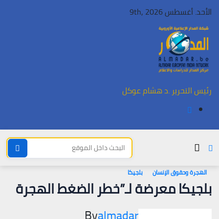
Ski
الأحد. أغسطس 9th, 2026
t
conten
رئيس التحرير .د هشام عوكل
الهجرة وحقوق الإنسان
بلجيكا
بلجيكا معرضة لـ”خطر الضغط الهجرة
By
almadar