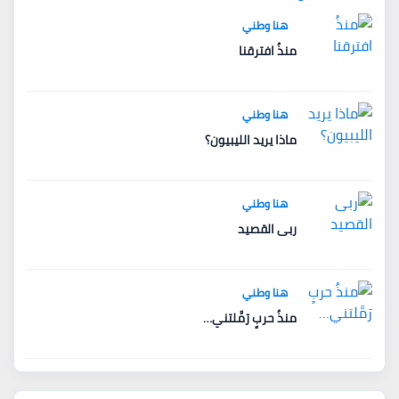
هنا وطني
منذُ افترقنا
هنا وطني
ماذا يريد الليبيون؟
هنا وطني
ربى القصيد
هنا وطني
منذُ حربٍ رَمَّلتني…