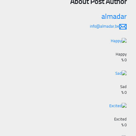
About Post Author
almadar
info@almadar.be
Happy
%
0
Sad
%
0
Excited
%
0