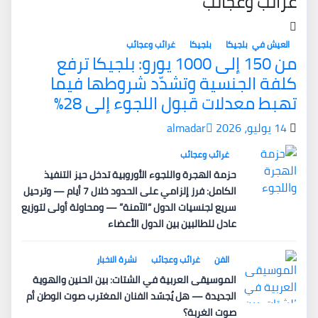
غرائب وعجائب
العيش في بلجيكا
بلجيكا
غرائب وعجائب
من 150 إلى 1000 يورو: بلجيكا ترفع
كلفة الجنسية وتشدّد شروطها فيما
تهبط معدلات قبول اللجوء إلى 28%
14 يوليو، 2026
almadar
غرائب وعجائب
حزمة الهجرة واللجوء الأوروبية تدخل حيز التنفيذ
الكامل: فرز إلزامي على الحدود خلال 7 أيام — وترحيل
سريع لجنسيات الدول “الآمنة” — ومحاولة أولى لتوزيع
عادل للطالبين بين الدول الأعضاء
الفن
غرائب وعجائب
نشرة الاخبار
الموسيقى العربية في الشتات: بين الحنين والهوية
الجديدة — هل يُجسّد الفنان المغترب صوت الوطن أم
صوت الغربة؟