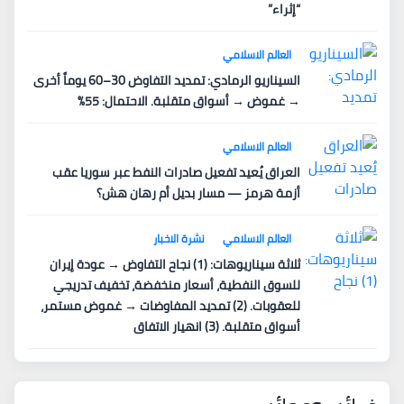
“إثراء”
العالم الاسلامي
السيناريو الرمادي: تمديد التفاوض 30–60 يوماً أخرى
→ غموض → أسواق متقلبة. الاحتمال: 55%
العالم الاسلامي
العراق يُعيد تفعيل صادرات النفط عبر سوريا عقب
أزمة هرمز — مسار بديل أم رهان هش؟
العالم الاسلامي
نشرة الاخبار
ثلاثة سيناريوهات: (1) نجاح التفاوض → عودة إيران
للسوق النفطية، أسعار منخفضة، تخفيف تدريجي
للعقوبات. (2) تمديد المفاوضات → غموض مستمر،
أسواق متقلبة. (3) انهيار الاتفاق