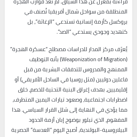
قراءته بمعزل عن هذا السياق. لم تعد قوارب الهجرة
المنطلقة من سواحل شمال أفريقيا تُصنف في
بروكسل كأزمة إنسانية تستدعي “الإغاثة”، بل
كتهديد وجودي يستدعي “الصد”.
يُعرّف مركز المدار للدراسات مصطلح “عسكرة الهجرة”
(Weaponization of Migration) بأنه التوظيف
الممنهج والمدروس للتدفقات البشرية من قبل
فاعلين دوليين (مثل روسيا في الساحل الأفريقي) أو
إقليميين، بهدف إغراق البنية التحتية للخصم، خلق
اضطرابات اجتماعية، وصعود تيارات اليمين المتطرف،
مما يؤدي في النهاية إلى شلل القرار السياسي. هذا
المفهوم، الذي تبلور بوضوح إبان أزمة الحدود
البيلاروسية-البولندية، أصبح اليوم “العدسة” الحصرية