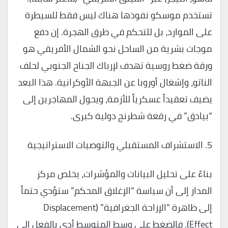
تستخدم موسكو نفوذها هناك ليس فقط للسيطرة
على الموارد، بل للتحكم في طرق الهجرة. إن دفع
موجات بشرية من الساحل نحو الشمال الأفريقي هو
ورقة ضغط روسية تهدف لإرباك الجناح الجنوبي لحلف
الناتو، وإشغال أوروبا عن الجبهة الأوكرانية. هذا البعد
يضيف تعقيداً عسكرياً للأزمة، ويحول المهاجرين إلى
“بيادق” في رقعة شطرنج دولية كبرى.
5. الاستشراف المستقبلي والتوصيات الاستراتيجية
بناءً على تحليل البيانات والمؤشرات، يخلص مركز
المدار إلى أن سياسة “الإغلاق المحكم” ستؤدي حتماً
إلى ظاهرة “الإزاحة الجغرافية” (Displacement
Effect). فالضغط على وسط المتوسط أدى بالفعل إلى