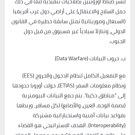
لنشر ضباط أوروبيين بصلاحيات تنفيذية (بما في ذلك
حمل السلاح والاعتقال) على أراضي دول غرب أفريقيا
(السنغال وموريتانيا) تمثل سابقة خطيرة في القانون
الدولي، وتنازلاً سيادياً غير مسبوق من قبل دول
الجنوب.
ب. حروب البيانات (Data Warfare)
مع التفعيل الكامل لنظام الدخول والخروج (EES)
ونظام معلومات السفر (ETIAS)، حولت أوروبا حدودها
إلى “مناطق ذكية”. يتم جمع البيانات البيومترية
(بصمة الوجه، العين، والأصابع) لكل مسافر، وربطها
بقواعد بيانات أمنية واستخباراتية مشتركة
(Interoperability). الهدف الاستراتيجي هو القضاء