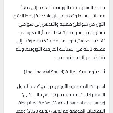
تستند الاستراتيجية الأوروبية الجديدة إلى مبدأ
عملياتي بسيط وخطير في آن واحد: “نقل خط الدفاع
الأول من شواطئ صقلية والأندلس إلى شواطئ
تونس، ليبيا، وموريتانيا”. هذا المبدأ، المعروف بـ
“تصدير الحدود”، تحول من مجرد تكتيك مؤقت إلى
عقيدة ثابتة في السياسة الخارجية الأوروبية، ويتم
تنفيذه عبر آليتين رئيسيتين:
أ. الدبلوماسية المالية (The Financial Shield)
استبدلت المفوضية الأوروبية برامج “دعم التحول
الديمقراطي” التقليدية بحزم “دعم مالي كلي”
(Macro-financial assistance) ضخمة ومشروطة.
الاتفاقيات الموقعة مع تونس (يوليو 2023) ومصر