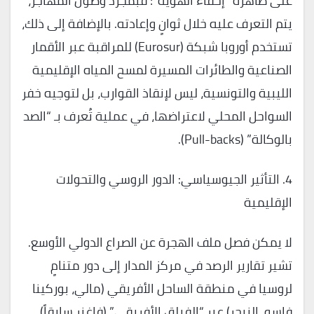
على ظاهرة “إخفاء الهوية”؛ فبمجرد وصول المهاجر،
يتم التعرف عليه خلال ثوانٍ وإعادته. بالإضافة إلى ذلك،
تستخدم أوروبا شبكة (Eurosur) للمراقبة عبر الأقمار
الصناعية والطائرات المسيرة لمسح المياه الإقليمية
الليبية والتونسية، ليس لإنقاذ القوارب، بل لتوجيه خفر
السواحل المحلي لاعتراضها، في عملية تُعرف بـ “الصد
بالوكالة” (Pull-backs).
4. التأثير الجيوسياسي: الدور الروسي والتحولات
الإقليمية
لا يمكن فصل ملف الهجرة عن الصراع الدولي الأوسع.
تشير تقارير الرصد في مركز المدار إلى دور متنامٍ
لروسيا في منطقة الساحل الأفريقي (مالي، بوركينا
فاسو، النيجر) عبر “الفيلق الأفريقي” (فاغنر سابقاً).