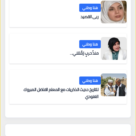
هنا وطني
ربى القصيد
هنا وطني
منذُ حربٍ رَمَّلتني…
هنا وطني
للتاريخ حديث الذكريات مع المعلم الفاضل المبروك
الغنودي