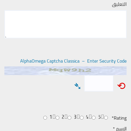
التعليق
AlphaOmega Captcha Classica – Enter Security Code
➴
⟲
1
2
3
4
5
*
Rating
الاسم
*