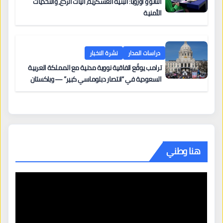
الناتو و أوروبا: البنية العسكرية، آليات الردع، والتحديات
الأمنية
دراسات المدار
نشرة الاخبار
ترامب يوقّع اتفاقية نووية مدنية مع المملكة العربية
السعودية في “انتصار دبلوماسي كبير” — وباكستان
تطلب 10 مليارات دولار مقابل وساطتها في إيران
هنا وطني