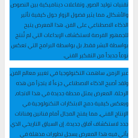
تقنيات توليد الصور، وتفاعلات ديناميكية بين النصوص
والأشكال، مما يثير فضول الزوار حول كيفية تأثير
الذكاء الاصطناعي على الفن. هذا المعرض يتيح
للجمهور الفرصة لاستكشاف الإبداعات التي لم تُنتج
بواسطة البشر فقط، بل بواسطة البرامج التي تعكس
نوعاً جديداً من التفكير الفني.
عبر الزمن، ساهمت التكنولوجيا في تغيير معالم الفن،
ولقد أصبح الذكاء الاصطناعي جزءاً لا يتجزأ من هذه
الرحلة. المعرض يمثل محطة جديدة في هذا الاتجاه،
ويعكس كيفية دمج الابتكارات التكنولوجية في
الإنتاج الفني، مما يفتح المجال أمام فنانين وفنانات
جدد لاستكشاف آفاق جديدة. إن السياق التاريخي الذي
يأتي فيه هذا المعرض يسجل تطورات مذهلة في