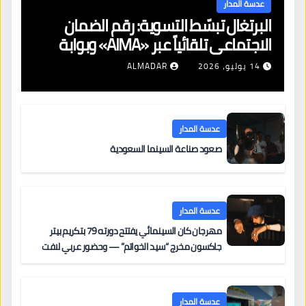
عدسة المدار
البرتغال تبسّط التسوية: رقم الضمان
الاجتماعي تلقائياً عبر «AIMA» وبوابة
جديدة لتجديد الإقامات
14 يوليو، 2026
ALMADAR
عدسة المدار
صعود صناعة السينما السعودية
عدسة المدار
مهرجان كان السينمائي يفتتح دورته 79 بتكريم بيتر
جاكسون مخرج “سيد الخواتم” — وحضور عربي لافت
على السجادة الحمراء يضم نادين نجيم وآسر ياسين وخالد
مزنر ضمن لجنة التحكيم
عدسة المدار