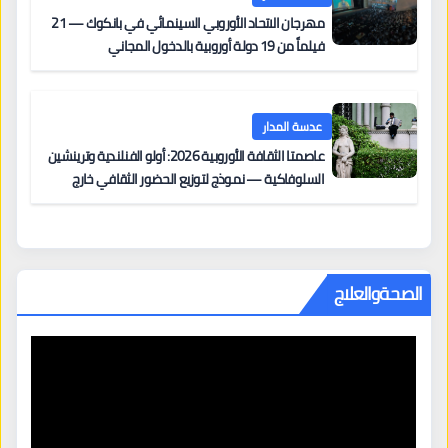
مهرجان الاتحاد الأوروبي السينمائي في بانكوك — 21
فيلماً من 19 دولة أوروبية بالدخول المجاني
عدسة المدار
عاصمتا الثقافة الأوروبية 2026: أولو الفنلندية وترينشين
السلوفاكية — نموذج لتوزيع الحضور الثقافي خارج
المراكز الكبرى
الصحةوالعلاج