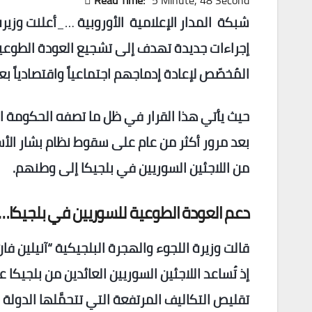
Read Time:
5 Minute, 48 Second
شبكة المدار الإعلامية الأوروبية
…_
أعلنت وزير
إجراءات جديدة تهدف إلى تشجيع العودة الطوعية
المُخصّص لإعادة إدماجهم اجتماعياً واقتصادياً بع
حيث يأتي هذا القرار في ظل ما تصفه الحكومة الب
بعد مرور أكثر من عام على سقوط نظام بشار الأسد،
من اللاجئين السوريين في بلجيكا إلى وطنهم.
دعم العودة الطوعية للسوريين في بلجيكا
قالت وزيرة اللجوء والهجرة البلجيكية “آنيلين
إذ تُساعد اللاجئين السوريين العائدين من بلجيك
تقليص التكاليف المرتفعة التي تتحمَّلها الدولة 