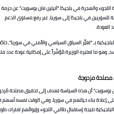
ة اللجوء والهجرة في بلجيكا “آنيلين فان بوسويت” عن حزمة
 للسوريين في بلجيكا إلى سوريا، عبر رفع مستوى الدعم
د العودة.
لجيكية بـ “تغيُّر السياق السياسي والأمني في سوريا”، خاصّ
 وهو ما تعتبره الوزيرة مُؤشّراً على إمكانية عودة عدد متز
… مصلحة مزدوجة
 فان بوسويت” أن هذه السياسة تهدف إلى تحقيق مصلحة مُزدو
ا على إعادة بناء حياتهم في سوريا. وفي الوقت نفسه تُسهم 
البلجيكية نتيجة إستقبال طالبي اللجوء وإيوائهم لفترات طوي