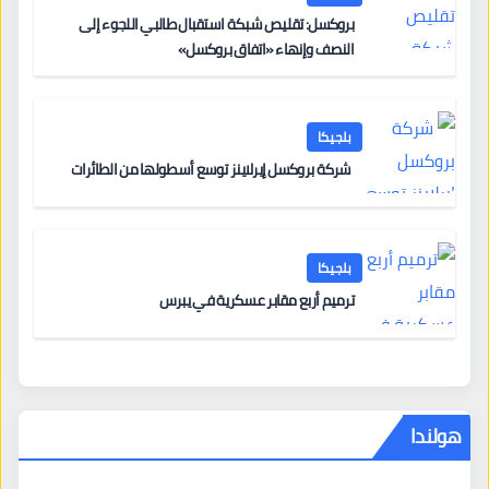
بروكسل: تقليص شبكة استقبال طالبي اللجوء إلى
النصف وإنهاء «اتفاق بروكسل»
بلجيكا
شركة بروكسل إيرلاينز توسع أسطولها من الطائرات
بلجيكا
ترميم أربع مقابر عسكرية في يبرس
هولندا