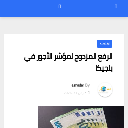
اقتصاد
الرفع المزدوج لمؤشر الأجور في
بلجيكا
almadar
By
مارس 31, 2026