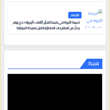
اقتصاد
ضريبة الثروة في بلجيكا تشقّ ائتلاف «أريزونا»: دي ويفر
يحذّر من المقترحات المتطرّفة قبل معركة الموازنة
بلجيكا