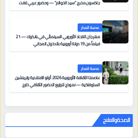
جاكسون مخرج “سيد الخواتم” — وحضور عربي لافت
على السجادة الحمراء يضم نادين نجيم وآسر ياسين وخالد
مزنر ضمن لجنة التحكيم
عدسة المدار
مهرجان الاتحاد الأوروبي السينمائي في بانكوك — 21
فيلماً من 19 دولة أوروبية بالدخول المجاني
عدسة المدار
عاصمتا الثقافة الأوروبية 2026: أولو الفنلندية وترينشين
السلوفاكية — نموذج لتوزيع الحضور الثقافي خارج
المراكز الكبرى
الصحةوالعلاج