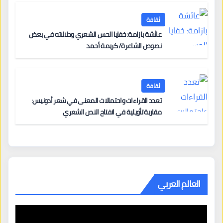
ثقافة
عائشة بازامة: خفايا الحس الشعري ودلالاته في بعض
نصوص الشاعرة/ كريمة أحمد
ثقافة
تعدد القراءات واحتمالات المعنى في شعر أدونيس:
مقاربة تأويلية في انفتاح النص الشعري
العالم العربي