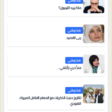
هنا وطني
ماذا يريد الليبيون؟
هنا وطني
ربى القصيد
هنا وطني
منذُ حربٍ رَمَّلتني…
هنا وطني
للتاريخ حديث الذكريات مع المعلم الفاضل المبروك
الغنودي