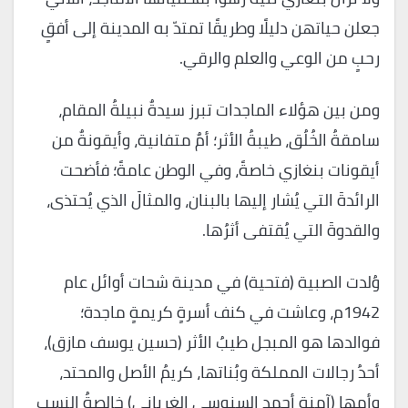
جعلن حياتهن دليلًا وطريقًا تمتدّ به المدينة إلى أفقٍ
رحبٍ من الوعي والعلم والرقي.
ومن بين هؤلاء الماجدات تبرز سيدةٌ نبيلةُ المقام،
سامقةُ الخُلُق، طيبةُ الأثر؛ أمٌ متفانية، وأيقونةٌ من
أيقونات بنغازي خاصةً، وفي الوطن عامةً؛ فأضحت
الرائدةَ التي يُشار إليها بالبنان، والمثالَ الذي يُحتذى،
والقدوةَ التي يُقتفى أثرُها.
وُلدت الصبية (فتحية) في مدينة شحات أوائل عام
1942م، وعاشت في كنف أسرةٍ كريمةٍ ماجدة؛
فوالدها هو المبجل طيبُ الأثر (حسين يوسف مازق)،
أحدُ رجالات المملكة وبُناتها، كريمُ الأصل والمحتد،
وأمها (آمنة أحمد السنوسي الغرياني) خالصةُ النسب