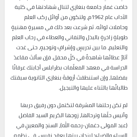
خاضت غمار جامعة بنغازي لتنال شهادتها في كلية
الآداب عام 1962م، ولتكون من أوائل ركب العلم
وحاملات لوائه. ثم شرعت بعد ذلك في مسيرةٍ مهنيةٍ
طويلةٍ زاخرةٍ بالبذل والتفاني والعطاء في رحاب العلم
والتعليم، ما بين تدريسٍ وإشرافٍ وتوجيهٍ، حتى غدت
آثارُ عطائها شاهدةً في كلّ محفل. فإن سألتَ مقاعدَ
الدراسة في معهد المعلّمات بطرابلس أجابتك عرفانًا
بفضلها، وإن استنطقتَ أروقةَ بنغازي الثانوية سبقتك
طالباتُها بالثناء عليها والتبجيل.
لم تكن رحلتها المشرقة لتكتمل دون رفيق دربها
وأنيس حلّها وترحالها، زوجها الكريم السيد الفاضل
(عبد المولى دغمان-رحمه الله)، السندِ والمعينِ في
السراء والضراء؛ ليزدان بيتها بعقدٍ نفيس، في نظمه