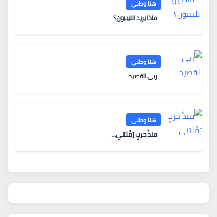
هنا وطني
ماذا يريد الليبيون؟
هنا وطني
ربى القصيد
هنا وطني
منذُ حربٍ رَمَّلتني…