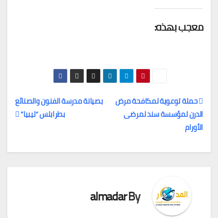
معجب بهذه:
حملة توعوية لمكافحة مرض
بصيانة مدرسة الفنون والصنائع
الدرن لمؤسسة سند لمرضى
بطرابلس “ليبيا”
تصفّح
الأورام
المقالات
almadar
By