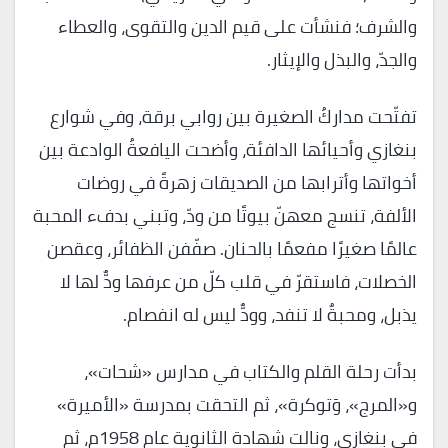
والشرف؛ فنشأت على قيم الدين والتقوى، والعطاء
والجدّ، والبذل والإيثار.
تفتّحت مداركُ الصغيرة بين روابي برقة، وفي شوارع
بنغازي وأحيائها الدافئة، وأضحت اليافعةُ الوادعة بين
أخواتها وأترابها من الصديقات زهرةً في روضات
الألفة، تنسج معهنّ بيوتًا من ودّ، وتبني بدفء المحبة
عالمًا صغيرًا مفعمًا بالحنان. صفّفن الظفائر، وعقصن
الخصلات، فاستقرّ في قلب كلّ من عرفها ودٌّ لها لا
يذبل، ومحبةٌ لا تنفد، وودٌّ ليس له انفصام.
بدأت رحلة القلم والكتاب في مدارس «شحات»،
و«المرج»، وَتوكرة»، ثم التحقت بمدرسة «الأميرة»
في بنغازي، ونالت شهادة الثانوية عام 1958م، ثم