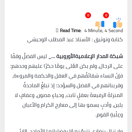
0
0
Read Time:
4 Minute, 4 Second
كتابة وتوثيق : الأستاذ عبد المطلب الوحيشي
شبكة المدار الإعلاميةالأوروبية …_
ليس الفضلُ وقفًا
على الرجال، ولم يكن العُلى يومًا حكرًا عليهم وحدهم؛
فإنّ النساء شقائقُهم في العقل والحكمة والمروءة،
وقريناتهم في الفضل والسؤدد؛ إذ تبلغُ الماجدةُ
المنزلةَ الرفيعةَ بعقلٍ ثابت، وحياءٍ مصون، وعفافٍ لا
يلين، وأدبٍ يسمو بها إلى معارج الكرام والأعيان
وعِلْيةِ القوم.
ولا تزال بنغازي تتيهُ زهوًا بفضلياتها الأماجد، اللائي