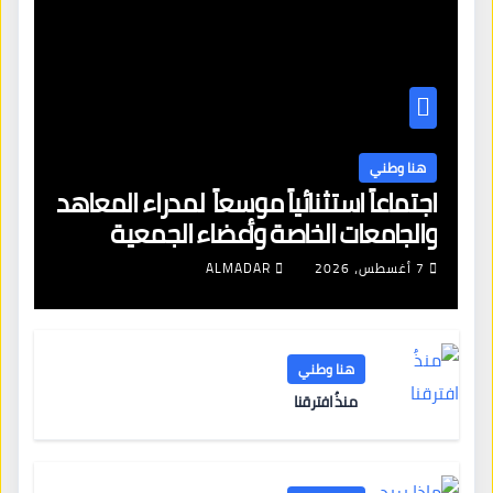
هنا وطني
اجتماعاً استثنائياً موسعاً لمدراء المعاهد
والجامعات الخاصة وأعضاء الجمعية
العمومية للنقابة العامة لمؤسسات
7 أغسطس، 2026
ALMADAR
التعليم والتدريب الخاص في ليبيا
هنا وطني
منذُ افترقنا