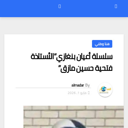
هنا وطني
سلسلة أعيان بنغازي”الأستاذة
فتحية حسين مازق”
almadar
By
مايو 1, 2026