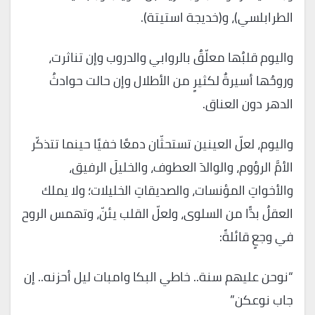
الطرابلسي)، و(خديجة استيتة).
واليوم قلبُها معلّقٌ بالروابي والدروب وإن تناثرت،
وروحُها أسيرةٌ لكثيرٍ من الأطلال وإن حالت حوادثُ
الدهر دون العناق.
واليوم، لعلّ العينين تستحثّان دمعًا خفيًا حينما تتذكّر
الأمَّ الرؤوم، والوالدَ العطوف، والخليلَ الرفيق،
والأخواتِ المؤنسات، والصديقاتِ الخليلات؛ ولا يملك
العقلُ بدًّا من السلوى، ولعلّ القلب يئنّ، وتهمس الروح
في وجعٍ قائلةً:
“نوحن عليهم سنة.. خاطي البكا وامبات ليل أحزنه.. إن
جاب نوعكن”