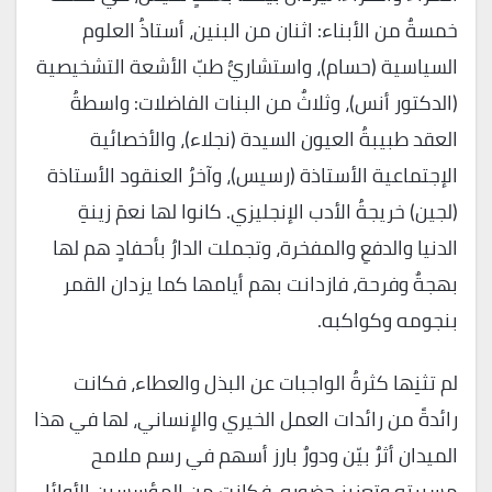
خمسةٌ من الأبناء: اثنان من البنين، أستاذُ العلوم
السياسية (حسام)، واستشاريُّ طبّ الأشعة التشخيصية
(الدكتور أنس)، وثلاثٌ من البنات الفاضلات: واسطةُ
العقد طبيبةُ العيون السيدة (نجلاء)، والأخصائية
الإجتماعية الأستاذة (رسيس)، وآخرُ العنقود الأستاذة
(لجين) خريجةُ الأدب الإنجليزي. كانوا لها نعمَ زينةِ
الدنيا والدفعِ والمفخرة، وتجملت الدارُ بأحفادٍ هم لها
بهجةٌ وفرحة، فازدانت بهم أيامها كما يزدان القمر
بنجومه وكواكبه.
لم تثنِها كثرةُ الواجبات عن البذل والعطاء، فكانت
رائدةً من رائدات العمل الخيري والإنساني، لها في هذا
الميدان أثرٌ بيّن ودورٌ بارز أسهم في رسم ملامح
مسيرته وتعزيز حضوره. فكانت من المؤسسين الأوائل