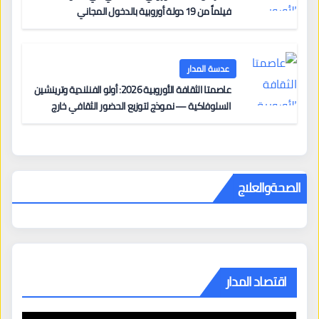
فيلماً من 19 دولة أوروبية بالدخول المجاني
عدسة المدار
عاصمتا الثقافة الأوروبية 2026: أولو الفنلندية وترينشين
السلوفاكية — نموذج لتوزيع الحضور الثقافي خارج
المراكز الكبرى
الصحةوالعلاج
اقتصاد المدار