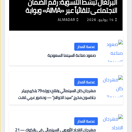
البرتغال تبسّط التسوية: رقم الضمان
الاجتماعي تلقائياً عبر «AIMA» وبوابة
جديدة لتجديد الإقامات
14 يوليو، 2026
ALMADAR
عدسة المدار
صعود صناعة السينما السعودية
عدسة المدار
مهرجان كان السينمائي يفتتح دورته 79 بتكريم بيتر
جاكسون مخرج “سيد الخواتم” — وحضور عربي لافت
على السجادة الحمراء يضم نادين نجيم وآسر ياسين وخالد
مزنر ضمن لجنة التحكيم
عدسة المدار
مهرجان الاتحاد الأوروبي السينمائي في بانكوك — 21