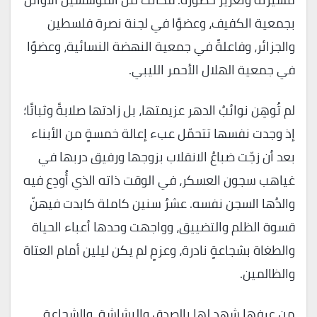
بجمعية الكفيف، وعضوًا في لجنة نصرة فلسطين
والجزائر، وفاعلةً في جمعية النهضة النسائية، وعضوًا
في جمعية الهلال الأحمر الليبي.
لم تُوهِن نوائبُ الدهر عزيمتها، بل زادتها صلابةً وثباتًا؛
إذ وجدت نفسها تتحمّل عبء إعالة خمسةٍ من الأبناء
بعد أن زجّت ضباعُ الانقلاب بزوجها ورفيق دربها في
غياهب سجون العسكر، في الوقت ذاته الذي أُودِع فيه
والدُها السجن نفسه. عشرُ سنين كاملة كابدت فيهنّ
قسوة الظلم والتضييق، وواجهت وحدها أعباء الحياة
والطغاة بشجاعةٍ نادرة، وعزمٍ لم يكن ليلين أمام العتاة
والظالمين.
من عرفها شهد لها بالصدق والبشاشة، والشجاعة