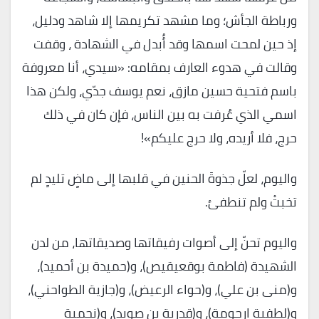
ورباطة الجأش؛ وما مشهد تكريمها إلا شاهد ودليل،
إذ حين لمحت اسمها وقد أُبدل في الشهادة ، وقفت
وقالت في هدوء العارف بمقامه: «سيدي، أنا معروفة
باسم فتحية حسين مازق، نعم يوسف جدّي، ولكن هذا
اسمي الذي عُرفت به بين الناس، فإن كان في ذلك
حرج، فلا أريده، ولا حرج عليكم»!
واليوم، لعلّ جذوةَ الحنين في قلبها إلى ماضٍ تليدٍ لم
تخبتْ ولم تنطفئ.
واليوم تحنّ إلى أصوات رفيقاتها وصديقاتها، من لدن
الشهيدة (فاطمة بوقعيقيص)، و(حميدة بن أحميد)،
و(منى بن علي)، و(حواء الرعيض)، و(جازية الطواحني)،
و(لطفية ارحومة)، و(قدرية بن صويد)، و(نجمية