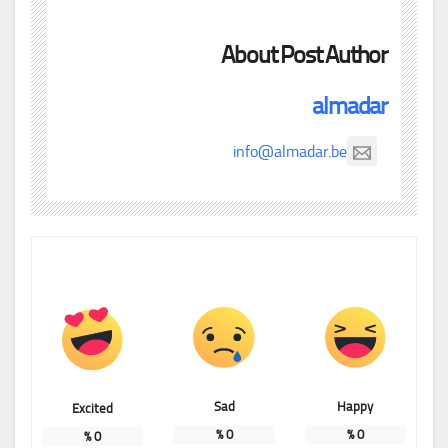
About Post Author
almadar
info@almadar.be
Sad
Happy
Excited
%
0
%
0
%
0