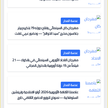
عدسة المدار
مهرجان كان السينمائي يفتتح دورته 79 بتكريم بيتر
جاكسون مخرج “سيد الخواتم” — وحضور عربي لافت
على السجادة الحمراء يضم نادين نجيم وآسر ياسين وخالد
مزنر ضمن لجنة التحكيم
عدسة المدار
مهرجان الاتحاد الأوروبي السينمائي في بانكوك — 21
فيلماً من 19 دولة أوروبية بالدخول المجاني
عدسة المدار
عاصمتا الثقافة الأوروبية 2026: أولو الفنلندية وترينشين
السلوفاكية — نموذج لتوزيع الحضور الثقافي خارج
المراكز الكبرى