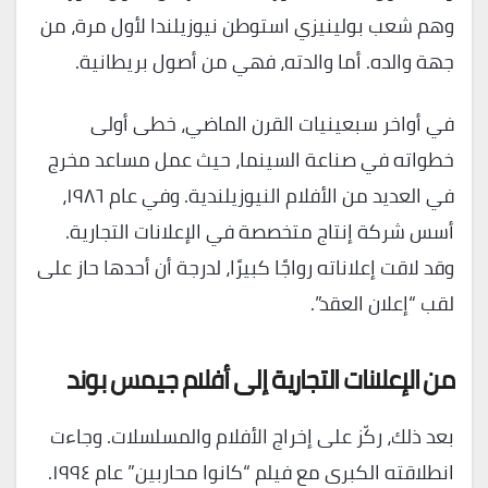
وهم شعب بولينيزي استوطن نيوزيلندا لأول مرة، من
جهة والده. أما والدته، فهي من أصول بريطانية.
في أواخر سبعينيات القرن الماضي، خطى أولى
خطواته في صناعة السينما، حيث عمل مساعد مخرج
في العديد من الأفلام النيوزيلندية. وفي عام ١٩٨٦،
أسس شركة إنتاج متخصصة في الإعلانات التجارية.
وقد لاقت إعلاناته رواجًا كبيرًا، لدرجة أن أحدها حاز على
لقب “إعلان العقد”.
من الإعلانات التجارية إلى أفلام جيمس بوند
بعد ذلك، ركّز على إخراج الأفلام والمسلسلات. وجاءت
انطلاقته الكبرى مع فيلم “كانوا محاربين” عام ١٩٩٤.