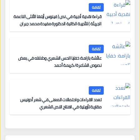
ثقافة
قراءة نقدية أدبية في نص ( فينوس أيتها الأنثى الناعمة
الجريئة ) للأديبة الكاتبة الدكتورة مفيدة محمد جبران
ثقافة
عائشة بازامة: خفايا الحس الشعري ودلالاته في بعض
نصوص الشاعرة/ كريمة أحمد
ثقافة
تعدد القراءات واحتمالات المعنى في شعر أدونيس:
مقاربة تأويلية في انفتاح النص الشعري