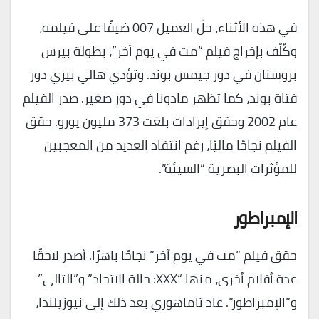
في هذه الأثناء، حلّ العميل 007 ضيفًا على فيلمه،
وكُلّف بإخراج فيلم “مت في يوم آخر”، بطولة بيرس
بروسنان في دور جيمس بوند. وتؤدي هالي بيري دور
فتاة بوند، كما تظهر مادونا في دور صغير. صدر الفيلم
عام 2002 وحقق إيرادات بلغت 373 مليون يورو. حقق
الفيلم نجاحًا ماليًا، رغم انتقاد العديد من المعجبين
للمؤثرات البصرية “السيئة”.
الإمبراطور
حقق فيلم “مت في يوم آخر” نجاحًا باهرًا. أصدر لاحقًا
عدة أفلام أخرى، منها “XXX: حالة الاتحاد” و”التالي”
و”الإمبراطور”. عاد تاماهوري بعد ذلك إلى نيوزيلندا،