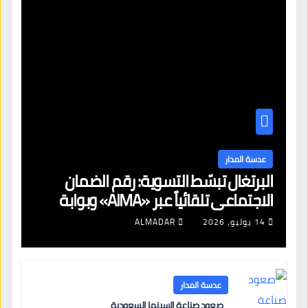
عدسة المدار
البرتغال تبسّط التسوية: رقم الضمان
الاجتماعي تلقائياً عبر «AIMA» وبوابة
جديدة لتجديد الإقامات
14 يوليو، 2026
ALMADAR
عدسة المدار
صعود صناعة السينما السعودية