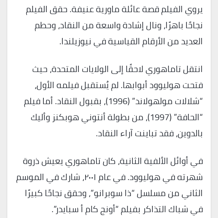
يروي الفيلم قصة عائلة ماورية عنيفة. حقق الفيلم
نجاحًا باهرًا، ونال إشادة واسعة من النقاد، وحطم
العديد من الأرقام القياسية في نيوزيلندا.
انتقل تاماهوري لاحقًا إلى الولايات المتحدة، حيث
فتحت هوليوود أبوابها. لم يُستقبل فيلمه الأول،
“شلالات مولهولاند” (1996)، بقبول النقاد. أما فيلم
“الحافة” (1997)، من بطولة أنتوني هوبكنز وأليك
بالدوين، فقد تباينت آراء النقاد.
في أوائل الألفية الثانية، كان تاماهوري يعيش ذروة
شهرته في هوليوود. في عام ٢٠٠١، شارك في الموسم
الثاني من مسلسل “ذا سوبرانو”، وحقق نجاحًا كبيرًا
في شباك التذاكر بفيلم “أونج كام أ سبايدر”.