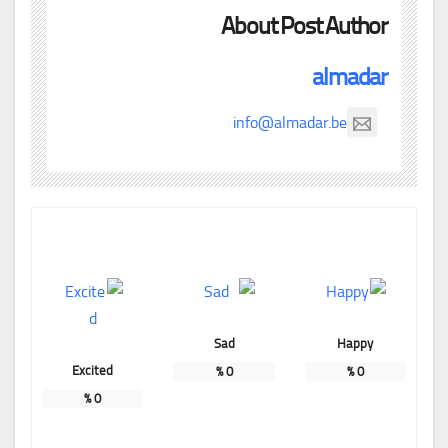
About Post Author
almadar
info@almadar.be
Sad
Happy
Excited
%
0
%
0
%
0