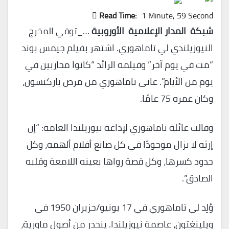
Read Time:
1 Minute, 59 Second
شبكة المدار الإعلامية الأوروبية
…_توفي المخرج
النيوزيلندي لي تاماهوري. اشتهر بفيلم جيمس بوند
“مت في يوم آخر” وفيلمه الرائد “كانوا محاربين في
يوم من الأيام”. عانى تاماهوري من مرض باركنسون،
وكان عمره 75 عامًا.
وقالت عائلة تاماهوري لإذاعة نيوزيلندا العامة: “إن
إرثه لا يزال موجودًا في كل صانع أفلام ألهمه، وكل
حدود كسرها، وكل قصة رواها بعينه اللامعة وقلبه
الصادق”.
وُلِد لي تاماهوري في 17 يونيو/حزيران 1950 في
ويلينغتون، عاصمة نيوزيلندا. ينحدر من أصول ماورية،