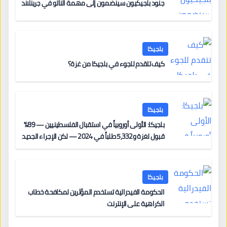
جنود بلجيكيون سينضمون إلى مهمة الناتو في جرينلاند
بلجيكا
كيف تتقدم للجوء في بلجيكا من غزة؟
بلجيكا
بلجيكا: الأولى أوروبياً في استقبال الفلسطينيين — 89%
قبول لغزة و5,332 طلباً في 2024 — لكن الإجراء الجديد
من 12 يونيو يُعقّد المسار لمن يحمل وضعاً في دولة EU
أخرى
بلجيكا
الحكومة الفيدرالية تستخدم المؤثرين لمكافحة خطاب
الكراهية على الإنترنت