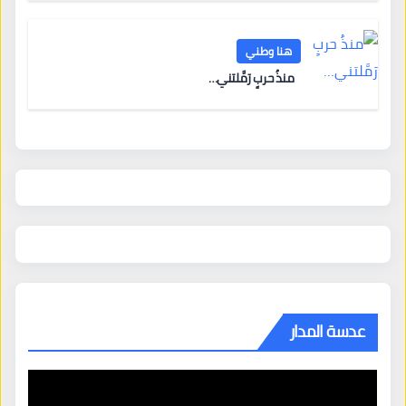
هنا وطني
منذُ حربٍ رَمَّلتني…
عدسة المدار