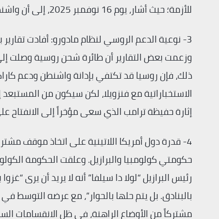
للأزمة؛ حيث أشار، يوم 16 نوفمبر 2025، إلى أن واشنطن قد تجري بعض المناقشات مع الرئيس الفنزويلي “مادورو”.
3- نوعية الدعم الروسي لنظام مادورو: أفادت تقارير
وزعمت بعض التقارير أن طائرة شحن روسية وصلت إلى ف
ذلك، فإن روسيا قد تكتفي بإدانة واشنطن ودعم كار
الاستخباراتية مع فنزويلا، لكن سيكون من المستبعد
إثارة حفيظة ترامب الذي سعى مؤخراً إلى الانفتاح عل
4- قدرة دول أمريكا اللاتينية على اتخاذ موقف مشتر
حكومتي كولومبيا والبرازيل. وعلقت الحكومة الكولومبي
رئيس البرازيل “لولا دا سيلفا” أنه لا يريد أن يرى “غزوا
بالبنادق. بل يتم حلها بالحوار”، مع عرضه التوسط في 
مشتركاً من الأوضاع الراهنة، في ظل الانقسامات السي