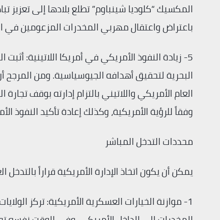
المكسيك “كلوديا شينباوم” تطلع بلادها إلى تعزيز تب
باعتراض واعتقال مهربي المخدرات المزعومين في البح
5- زيادة النفوذ الأمريكي في أمريكا اللاتينية: أثب
البحرية لتحقيق أهدافه الجيوسياسية. ومن المرجح أن
العام الأمريكي واللاتيني بالتزام إدارته بوقف تجارة 
وفقاً للرؤية الأمريكية، وكذلك إعادة تأكيد النفوذ ا
محددات التدخل المباشر
يمكن أن يكون اتخاذ الإدارة الأمريكية قراراً بالتدخل
1- موازنة الخيارات العسكرية الأمريكية: تركز الولاي
المخدرات إلى الداخل الأمريكي، وفي الوقت نفسه تو