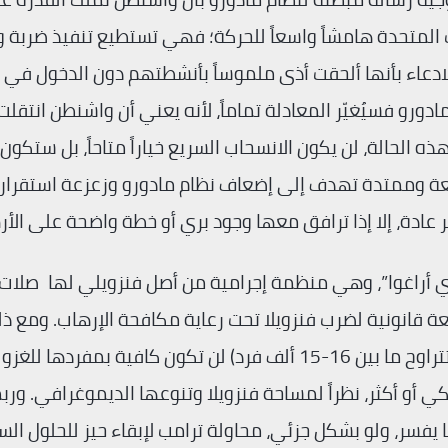
ات المتحدة هامشاً واسعاً للحركة؛ فهي تستطيع تنفيذ ضربة 
الادعاء بأنها ألحقت أذى ملموساً بأنشطتهم دون الدخول في
رو فسيُغيّر المعادلة تماماً، لأنه يعني أن واشنطن انتقلت
ه الحالة، لن يكون الانسحاب السريع خياراً متاحاً، بل ستكون
عة وممتدة تهدف إلى إضعاف نظام مادورو وزعزعة استقراره
ر عادة، إلا إذا ترافق معها وجود بري أو خطة واضحة على الأ
 دي أراغوا”، وهي منظمة إجرامية من أصل فنزويلي لها صلات
ة قانونية لضرب فنزويلا تحت رعاية مكافحة الإرهاب. ومع ذل
القوات الأمريكية الموجودة حالياً بالقرب من فنزويلا (تتراوح ما بين 16-15 ألف فرد) لن تكون كافية بمفرد
سيتطلب هذا 50 ألف جندي أمريكي أو أكثر، نظراً لمساحة فنزويلا وتنوعها الديموغرافي. ورب
 يفسر، ولو بشكل جزئي، محاولة ترامب لإبقاء حيز للحلول ال