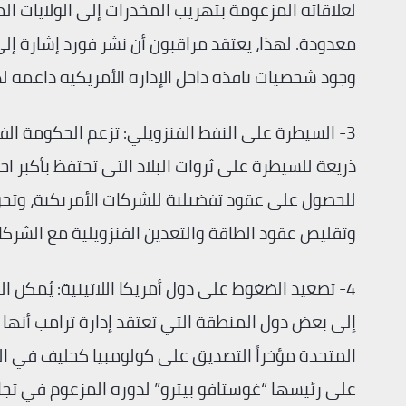
لعلاقاته المزعومة بتهريب المخدرات إلى الولايات ال
معدودة. لهذا، يعتقد مراقبون أن نشر فورد إشارة إلى 
وجود شخصيات نافذة داخل الإدارة الأمريكية داعمة لهذ
3- السيطرة على النفط الفنزويلي: تزعم الحكومة الف
ذريعة للسيطرة على ثروات البلاد التي تحتفظ بأكبر اح
للحصول على عقود تفضيلية للشركات الأمريكية، وتحوي
وتقليص عقود الطاقة والتعدين الفنزويلية مع الشركات 
4- تصعيد الضغوط على دول أمريكا اللاتينية: يُمكن
إلى بعض دول المنطقة التي تعتقد إدارة ترامب أنها ل
على رئيسها “غوستافو بيترو” لدوره المزعوم في تجا