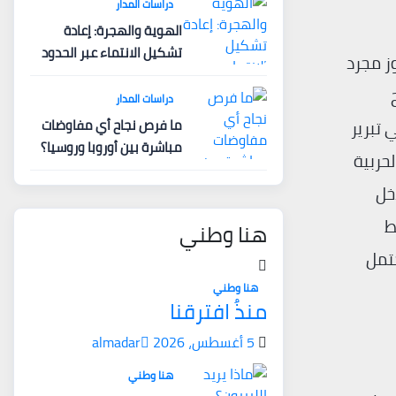
دراسات المدار
الهوية والهجرة: إعادة
تشكيل الانتماء عبر الحدود
ز مجرد
دراسات المدار
ما فرص نجاح أي مفاوضات
 تبرير
مباشرة بين أوروبا وروسيا؟
حربية
خل
ط
هنا وطني
حتمل
هنا وطني
منذُ افترقنا
5 أغسطس، 2026
almadar
هنا وطني