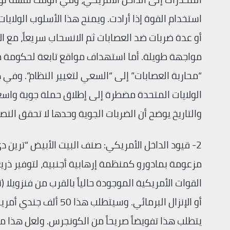
استخدام القوة إذا أرادت. ويمنح هذا الأسلوب الولاي
أو عدة ضربات ضد العصابات ثم الانسحاب سريعاً، مع 
مواجهة طويلة. أما استهداف مواقع تابعة لحكومة مادو
“محاربة العصابات” إلى “السعي لتغيير النظام”. وفي هذ
الولايات المتحدة مضطرة إلى إطلاق حملة جوية واس
والتاريخ يوضح أن الضربات الجوية وحدها لا تحقق النص
2- قيود الداخل الأمريكي: صنف البيت الأبيض “ترين
مزعومة بمادورو كمنظمة إرهابية أجنبية، لتوفير ذريع
أو الإنزال البرمائي. و
يتطلب هذا تفويضاً صريحاً من الكونجرس. ولعل هذا ما