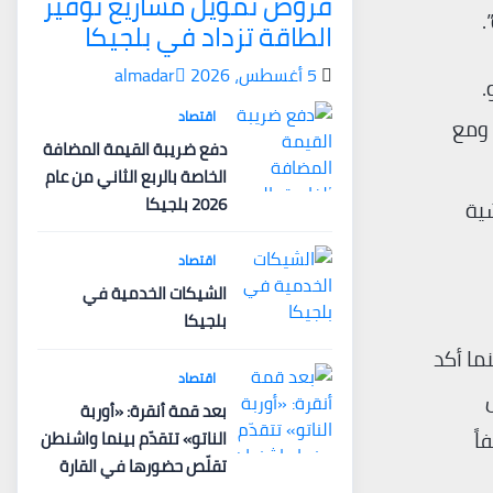
قروض تمويل مشاريع توفير
الطاقة تزداد في بلجيكا
5 أغسطس، 2026
almadar
.
اقتصاد
 ومع
دفع ضريبة القيمة المضافة
الخاصة بالربع الثاني من عام
2026 بلجيكا
ية
اقتصاد
الشيكات الخدمية في
بلجيكا
ما أكد
اقتصاد
بعد قمة أنقرة: «أوربة
اً
الناتو» تتقدّم بينما واشنطن
تقلّص حضورها في القارة