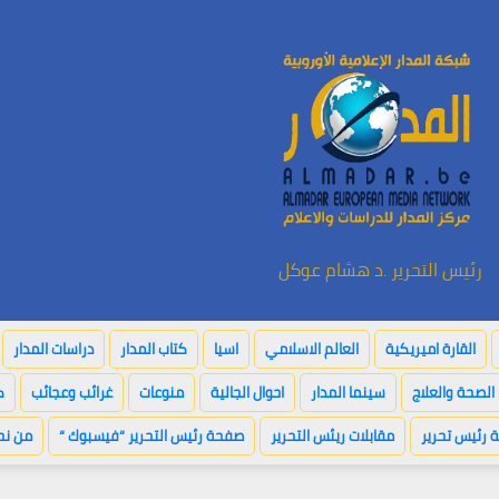
رئيس التحرير .د هشام عوكل
القارة اميريكية
العالم الاسلامي
اسيا
كتاب المدار
دراسات المدار
الصحة والعلاج
سينما المدار
احوال الجالية
منوعات
غرائب وعجائب
ك
 رئيس تحرير
مقابلات ريئس التحرير
صفحة رئيس التحرير “فيسبوك “
من نح