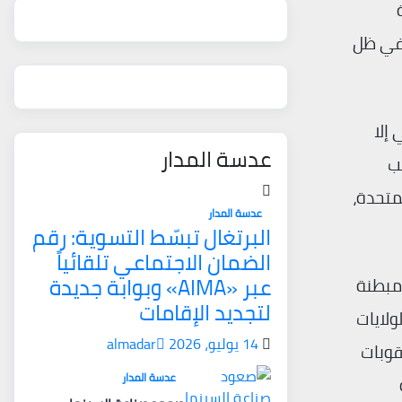
 في ظل
إلا
عدسة المدار
مب
متحدة،
عدسة المدار
البرتغال تبسّط التسوية: رقم
الضمان الاجتماعي تلقائياً
عبر «AIMA» وبوابة جديدة
 مبطنة
لتجديد الإقامات
ولايات
14 يوليو، 2026
almadar
ة الأولى منذ عام 1997، وفرضت عقوبات
عدسة المدار