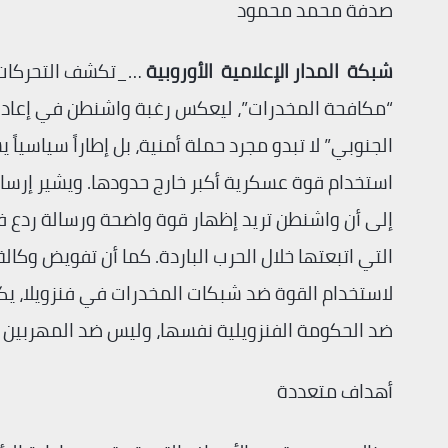
صدفة محمد محمود
شبكة المدار الإعلامية الأوروبية
…_تكشف التحركات ا
“مكافحة المخدرات”، ليعكس رغبة واشنطن في إعادة 
الجنوبي” لا تبدو مجرد حملة أمنية، بل إطاراً سياسياً 
استخدام قوة عسكرية أكبر خارج حدودها. ويشير إرسال
إلى أن واشنطن تريد إظهار قوة واضحة ورسالة ردع ف
التي اتبعتها خلال الحرب الباردة. كما أن تفويض وكا
لاستخدام القوة ضد شبكات المخدرات في فنزويلا، يكش
ضد الحكومة الفنزويلية نفسها، وليس ضد المهربين 
أهداف متعددة