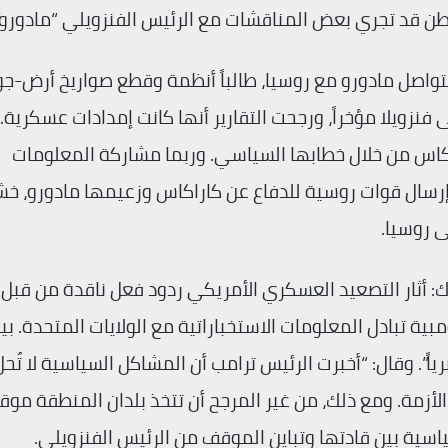
 بتواصل مادورو مع روسيا، طالباً أنظمة وقطع صواريخ أرض-جو
نزويلا مؤخراً، ورجحت التقارير أنها كانت إمدادات عسكرية.
اكاس من خلال خطابها السياسي. وربما مشاركة المعلومات
 إرسال قوات روسية للدفاع عن كاراكاس وزعيمها مادورو، خش
ى روسيا.
ك: أثار التصعيد العسكري الأمريكي ردود فعل ناقدة من قبل
ة تبادل المعلومات الاستخباراتية مع الولايات المتحدة. بين
 برياً”. وقال: “أخبرت الرئيس ترامب أن المشاكل السياسية لا تُحل
الأزمة. ومع ذلك، من غير المرجح أن تتخذ بلدان المنطقة موقف
اسية بين قادتها وتباين الموقف من الرئيس الفنزويلي.