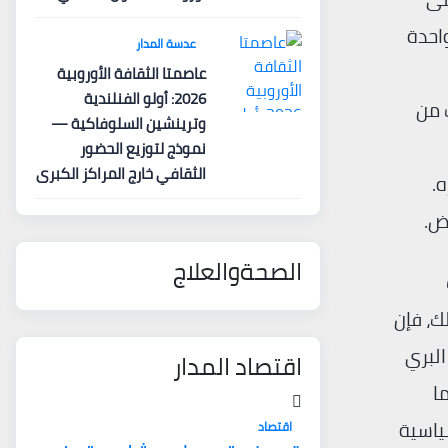
واحدة
عدسة المدار
عاصمتا الثقافة الأوروبية
2026: أولو الفنلندية
 من
وترينشين السلوفاكية —
نموذج لتوزيع الحضور
الثقافي خارج المراكز الكبرى
.
رض.
الصحةوالعلاج
ك، فإن
ها للغزو البري
اقتصاد المدار
ما
سياسية
اقتصاد