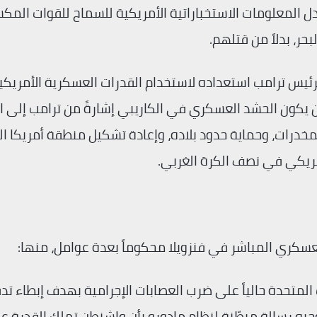
ادل المعلومات الاستخباراتية الأمريكية للسماح للقوات المك
ر، بدلاً من قتلهم.
ت الرئيس ترامب استعداده لاستخدام القدرات العسكرية الأمريكي
 يكون الحشد العسكري في الكاريبي إشارةً من ترامب إلى ا
المخدرات، وحماية حدود بلاده، وإعادة تشكيل منطقة أمريكا الل
لأمريكي في نصف الكرة الغربي.
 العسكري المباشر في فنزويلا محكوماً بعدة عوامل، منها:
ات المتحدة حالياً على ضرب العصابات الإجرامية بهدف إبطاء ت
جيه رسالة مبطّنة لنظام مادورو بأن واشنطن تملك القدرة ع