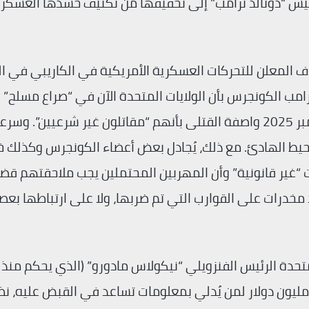
ئيس “دونالد ترامب” إلى تحقيقها من تكثيف حشدها العسك
هدف المعلن للتحركات العسكرية الأمريكية في الكاريبي في 
رامب الكونجرس بأن الولايات المتحدة الآن في “صراع مسلح” 
عصابات المخدرات، بدءاً من أول ضربة لها في 2 سبتمبر 2025 واصفة القتلى بأنهم “مقاتلون غير شرعيين”. 
حيط الهادئ. مع ذلك، يُجادل بعض أعضاء الكونجرس وكذلك خب
غير قانونية” وأن المهربين المحتملين يجب ملاحقتهم قضائي
مخدرات على القوارب التي تم ضربها، ولا على ارتباطها بعص
ت المتحدة الرئيس الفنزويلي “نيكولاس مادورو” (الذي يحكم منذ 
20) رئيساً شرعياً، وقد خصصت مكافأة قدرها (50) مليون دولار لمن يُدلي بمعلومات تساعد في القبض عليه، نظ