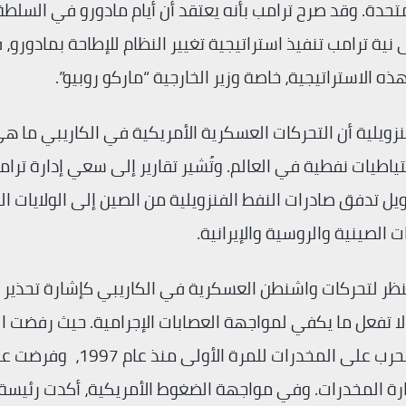
متحدة. وقد صرح ترامب بأنه يعتقد أن أيام مادورو في السلطة
نية ترامب تنفيذ استراتيجية تغيير النظام للإطاحة بمادورو،
ه الاستراتيجية، خاصة وزير الخارجية “ماركو روبيو”.
نزويلية أن التحركات العسكرية الأمريكية في الكاريبي ما هي 
تياطيات نفطية في العالم. وتُشير تقارير إلى سعي إدارة ترا
ل تدفق صادرات النفط الفنزويلية من الصين إلى الولايات ال
الصينية والروسية والإيرانية.
 النظر لتحركات واشنطن العسكرية في الكاريبي كإشارة تحذير
ا تفعل ما يكفي لمواجهة العصابات الإجرامية. حيث رفضت ال
المتحدة مؤخراً التصديق على كولومبيا كحليف في الحرب على المخدرات للمر
رة المخدرات. وفي مواجهة الضغوط الأمريكية، أكدت رئيسة