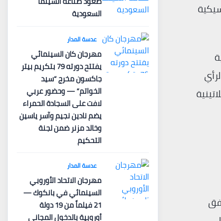
صعود صناعة السينما
سيكية
السعودية
عدسة المدار
مهرجان كان السينمائي
ة
يفتتح دورته 79 بتكريم بيتر
لرأي
جاكسون مخرج “سيد
الخواتم” — وحضور عربي
اتينية
لافت على السجادة الحمراء
يضم نادين نجيم وآسر ياسين
وخالد مزنر ضمن لجنة
التحكيم
عدسة المدار
مهرجان الاتحاد الأوروبي
السينمائي في بانكوك —
دفق
21 فيلماً من 19 دولة
أوروبية بالدخول المجاني
لى