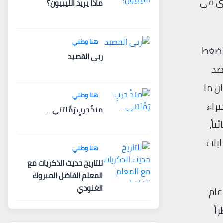
ري في
ماذا يريد الليبيون؟
هنا وطني
الضغط
ربى القصيد
ضد
وسرعان ما
هنا وطني
راء
منذُ حربٍ رَمَّلتني…
اً،
ابات
هنا وطني
للتاريخ حديث الذكريات مع
المعلم الفاضل المبروك
الغنودي
عام
راً