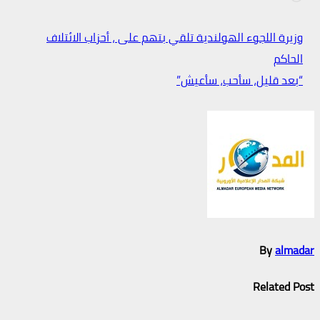
التحميل…
وزيرة اللجوء الهولندية تلقي بتهم على ، أحزاب الائتلاف
الحاكم
تصفّح
“بعد قليل، سأحب، سأعيش”
المقالات
By
almadar
Related Post