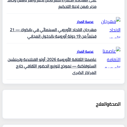
على السجادة الحمراء يضم نادين نجيم وآسر ياسين وخالد
مزنر ضمن لجنة التحكيم
عدسة المدار
مهرجان الاتحاد الأوروبي السينمائي في بانكوك — 21
فيلماً من 19 دولة أوروبية بالدخول المجاني
عدسة المدار
عاصمتا الثقافة الأوروبية 2026: أولو الفنلندية وترينشين
السلوفاكية — نموذج لتوزيع الحضور الثقافي خارج
المراكز الكبرى
الصحةوالعلاج