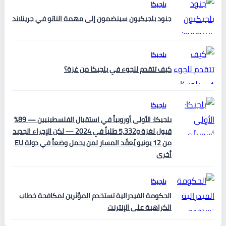
بلجيكا
جنود بلجيكيون سينضمون إلى مهمة الناتو في جرينلاند
بلجيكا
كيف تتقدم للجوء في بلجيكا من غزة؟
بلجيكا
بلجيكا: الأولى أوروبياً في استقبال الفلسطينيين — 89%
قبول لغزة و5,332 طلباً في 2024 — لكن الإجراء الجديد
من 12 يونيو يُعقّد المسار لمن يحمل وضعاً في دولة EU
أخرى
بلجيكا
الحكومة الفيدرالية تستخدم المؤثرين لمكافحة خطاب
الكراهية على الإنترنت