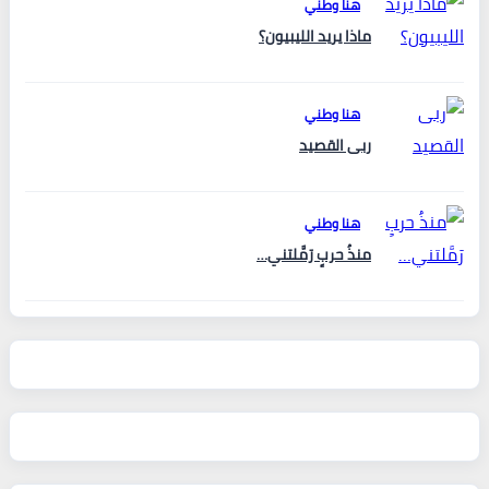
هنا وطني
ماذا يريد الليبيون؟
هنا وطني
ربى القصيد
هنا وطني
منذُ حربٍ رَمَّلتني…