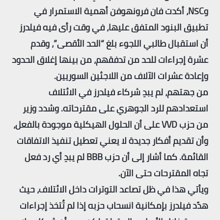
وNSC، أكدت فان فرونهوفن أهمية الاستمرار في
تطبيق البنود المتفق عليها، في وقت رأى فيه فيلدرز
أن استقبال طالبي اللجوء بلغ “الحد الأقصى”، وقدم
عشرة إجراءات للحد من تدفقهم، من بينها إغلاق الحدود
وإعادة عشرات الآلاف من اللاجئين السوريين.
من جهتهم، لم يبدِ شركاء فيلدرز في الائتلاف
استعدادهم للرد الجوهري على مقترحاته. وشدد وزير
من حزب VVD على أن الحلول الهيكلية موجودة بالفعل،
وأن تقديم أفكار جديدة لا يعني تعطيل تنفيذ الاتفاقات
القائمة. كما أشار إلى أن حزب BBB لم يبدِ أي رد فعل
تجاه المقترحات حتى الآن.
ويأتي هذا في ظل تصاعد التوترات داخل الائتلاف، حيث
هدّد فيلدرز بإمكانية انسحاب حزبه إذا لم تُتخذ إجراءات