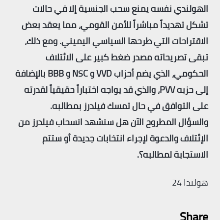
الهولندي نفسه يمنع سحب الجنسية إلا في حالات
تشكل تهديداً مباشراً للأمن القومي، مما يعقد بعض
الاقتراحات التي طرحها السياسي اليميني. ومع ذلك،
تبقى تصريحاته مصدر ضغط كبير على الائتلاف
الحكومي، الذي يضم أحزاب
VVD
و
NSC
و
BBB
بالإضافة
إلى حزبه
PVV
، والذي قد يواجه اختباراً حقيقياً لقدرته
على التوافق في حال تمسك فيلدرز بمطالبه.
والسؤال المطروح الآن هل سنشهد انسحاب فيلدرز من
الإئتلاف والدعوة لإجراء انتخابات جديدة أو ستتم
الاستجابة لمطالبه؟.
هولندا 24
Share