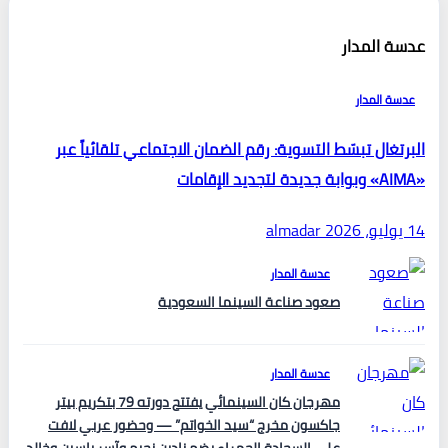
عدسة المدار
عدسة المدار
البرتغال تبسّط التسوية: رقم الضمان الاجتماعي تلقائياً عبر
«AIMA» وبوابة جديدة لتجديد الإقامات
14 يوليو، 2026
almadar
عدسة المدار
صعود صناعة السينما السعودية
عدسة المدار
مهرجان كان السينمائي يفتتح دورته 79 بتكريم بيتر
جاكسون مخرج “سيد الخواتم” — وحضور عربي لافت