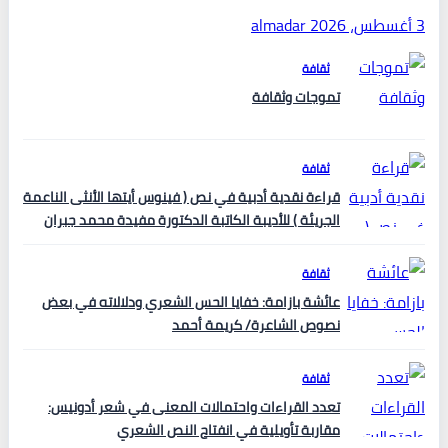
3 أغسطس، 2026
almadar
ثقافة
تموجات وثقافة
ثقافة
قراءة نقدية أدبية في نص ( فينوس أيتها الأنثى الناعمة
الجريئة ) للأديبة الكاتبة الدكتورة مفيدة محمد جبران
ثقافة
عائشة بازامة: خفايا الحس الشعري ودلالاته في بعض
نصوص الشاعرة/ كريمة أحمد
ثقافة
تعدد القراءات واحتمالات المعنى في شعر أدونيس:
مقاربة تأويلية في انفتاح النص الشعري