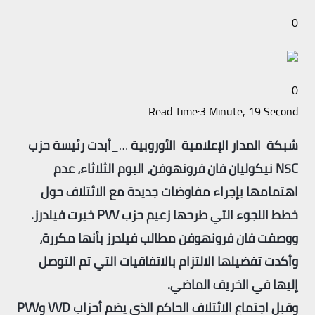
0
0
Read Time:
3 Minute, 19 Second
شبكة المدار الإعلامية الأوروبية
…_
أبدت رئيسة حزب
NSC نيكوليان فان فرونهوفن، البوم الثلاثاء، عدم
اهتمامها بإجراء مفاوضات جديدة مع الائتلاف حول
خطط اللجوء التي طرحها زعيم حزب PVV خيرت فيلدرز.
ووصفت فان فرونهوفن مطالب فيلدرز بأنها مكررة،
وأكدت تفضيلها الالتزام بالاتفاقيات التي تم التوصل
إليها في الخريف الماضي.
وقبل اجتماع الائتلاف الحاكم الذي يضم أحزاب VVD وPVV