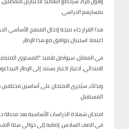
ولأول مرة، سيخضع التلاميذ لاختبارين منفصلين
بمسارهم الدراسي.
هذا القرار جاء نتيجة إدخال المنهج الأساسي ال
اعتماد استبيان يتوافق مع هذا الإطار.
في المقابل، سيواصل تلاميذ “المستوى المتمايز”،
للابتدائي، اجتياز اختبار يستند إلى الإطار البيداغ
المستقبل.
في الصف السادس، إضافة إلى حوالي ستة آلاف ت