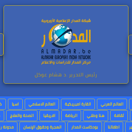
رئيس التحرير .د هشام عوكل
العالم العربي
القارة اميريكية
العالم الاسلامي
اسيا
كت
ثقافة
هنا وطني
الرياضة
افريقيا
الصحة والعلاج
س
ر
اطفالنا
بودكاست المدار
الهجرة وحقوق الإنسان
مدونة رئ