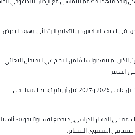
، كل واحد منهما مصمم ليتماشى مع الإطار البيداغوجي الخ
جديد في الصف السادس من التعليم الابتدائي، وهو ما يفرض
 الذين لم يتمكنوا سابقًا من النجاح في الامتحان النهائي
وجي القديم.
وبذلك، سيُجرى الامتحان على أساسين مختلفين خلال عامي 2026 و2027 قبل أن يتم توحيد المسار في
امتحان شهادة الدراسات الأساسية يعد محطة حاسمة في المسار الدراسي،
لميذ في المستوى المتمايز.