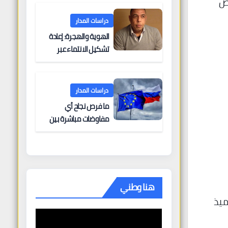
اص
البحرية؟
دراسات المدار
الهوية والهجرة: إعادة
تشكيل الانتماء عبر
الحدود
دراسات المدار
ما فرص نجاح أي
مفاوضات مباشرة بين
أوروبا وروسيا؟
هنا وطني
 إذ يخضع له سنويًا نحو 50 ألف تلميذ