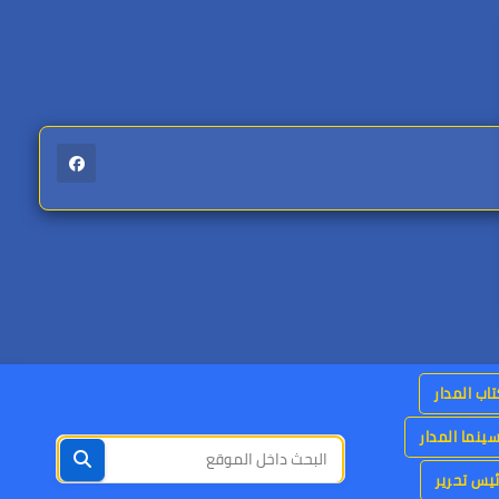
اب المدار
ينما المدار
يس تحرير