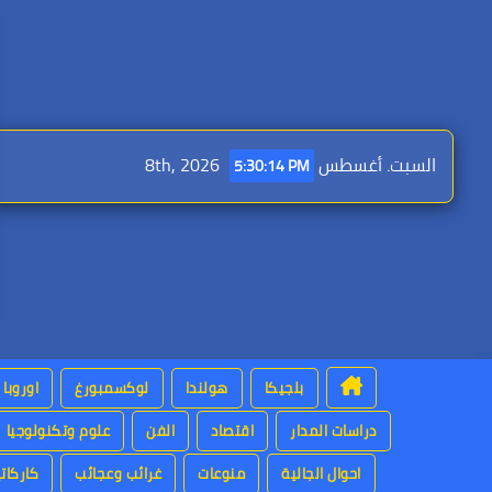
Ski
t
conten
السبت. أغسطس 8th, 2026
5:30:15 PM
بلجيكا
هولندا
لوكسمبورغ
اوروبا
دراسات المدار
اقتصاد
الفن
علوم وتكنولوجيا
احوال الجالية
منوعات
غرائب وعجائب
كاركاتي