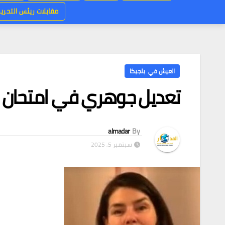
مقابلات ريئس التحرير
العيش في بلجيكا
تعديل جوهري في امتحان CEB ببلجيكا
almadar
By
سبتمبر 5, 2025