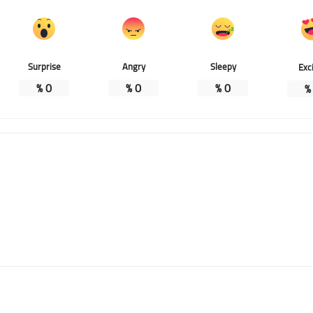
Surprise
Angry
Sleepy
Exc
%
0
%
0
%
0