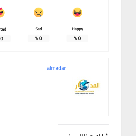
Sad
Happy
ited
%
0
%
0
%
0
almadar