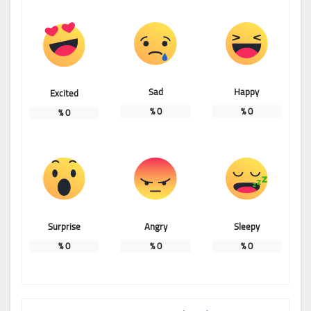
Sad
Happy
Excited
%
0
%
0
%
0
Surprise
Angry
Sleepy
%
0
%
0
%
0