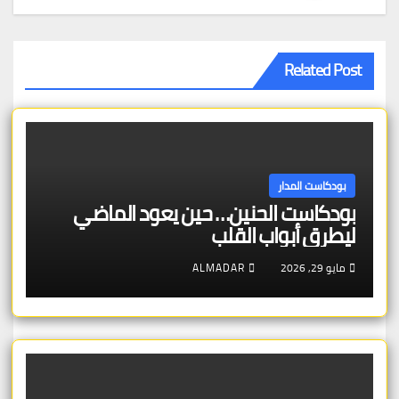
Related Post
بودكاست المدار
بودكاست الحنين… حين يعود الماضي
ليطرق أبواب القلب
مايو 29, 2026
ALMADAR