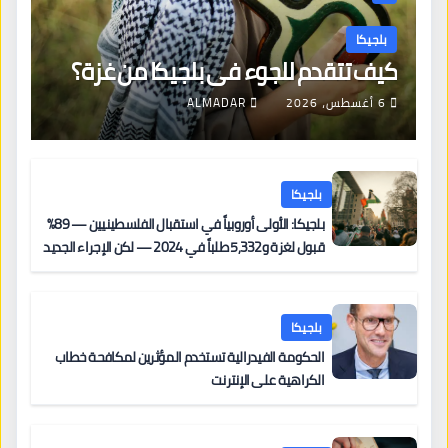
بلجيكا
كيف تتقدم للجوء في بلجيكا من غزة؟
6 أغسطس، 2026
ALMADAR
بلجيكا
بلجيكا: الأولى أوروبياً في استقبال الفلسطينيين — 89%
قبول لغزة و5,332 طلباً في 2024 — لكن الإجراء الجديد
من 12 يونيو يُعقّد المسار لمن يحمل وضعاً في دولة EU
أخرى
بلجيكا
الحكومة الفيدرالية تستخدم المؤثرين لمكافحة خطاب
الكراهية على الإنترنت