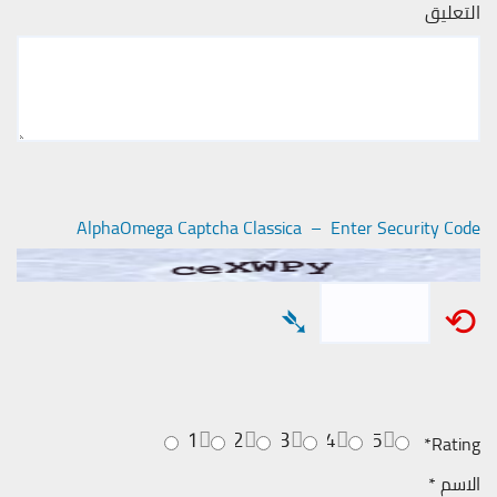
التعليق
AlphaOmega Captcha Classica – Enter Security Code
➴
⟲
1
2
3
4
5
*
Rating
الاسم
*