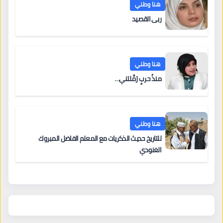
هنا وطني
ربى القصيد
هنا وطني
منذُ حربٍ رَمَّلتني…
هنا وطني
للتاريخ حديث الذكريات مع المعلم الفاضل المبروك
الغنودي