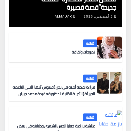
جديدة”قصة قصيرة
3 أغسطس، 2026
ALMADAR
ثقافة
تموجات وثقافة
ثقافة
قراءة نقدية أدبية في نص ( فينوس أيتها الأنثى الناعمة
الجريئة ) للأديبة الكاتبة الدكتورة مفيدة محمد جبران
ثقافة
عائشة بازامة: خفايا الحس الشعري ودلالاته في بعض