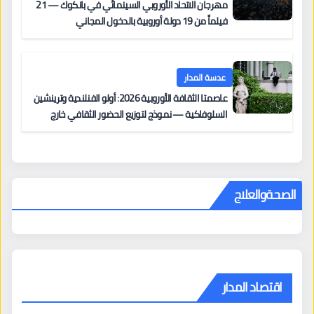
مهرجان الاتحاد الأوروبي السينمائي في بانكوك — 21
فيلماً من 19 دولة أوروبية بالدخول المجاني
عدسة المدار
عاصمتا الثقافة الأوروبية 2026: أولو الفنلندية وترينشين
السلوفاكية — نموذج لتوزيع الحضور الثقافي خارج
المراكز الكبرى
الصحةوالعلاج
اقتصاد المدار