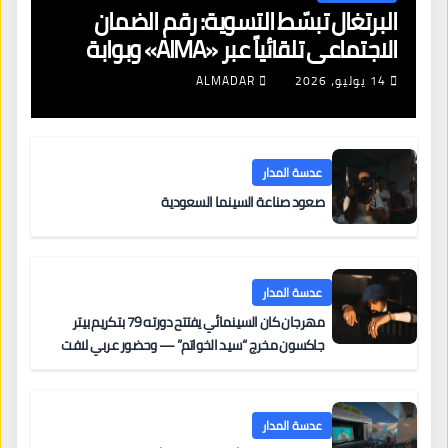
البرتغال تبسّط التسوية: رقم الضمان
الاجتماعي تلقائياً عبر «AIMA» وبوابة
جديدة لتجديد الإقامات
14 يوليو، 2026
ALMADAR
عدسة المدار
صعود صناعة السينما السعودية
عدسة المدار
مهرجان كان السينمائي يفتتح دورته 79 بتكريم بيتر
جاكسون مخرج “سيد الخواتم” — وحضور عربي لافت
على السجادة الحمراء يضم نادين نجيم وآسر ياسين وخالد
مزنر ضمن لجنة التحكيم
عدسة المدار