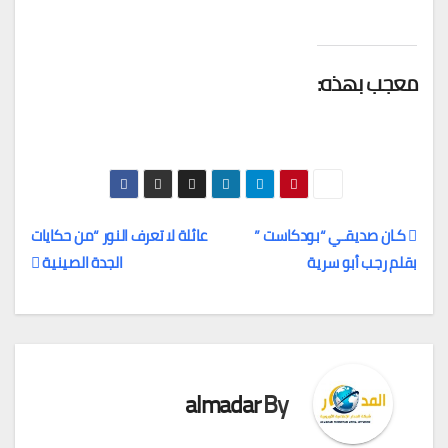
معجب بهذه:
كـان صديقـي “بودكاست ”
عائلة لا تعرف النور “من حكايات
بقلم رجب أبو سرية
الجدة الصينية
تصفّح
المقالات
almadar
By