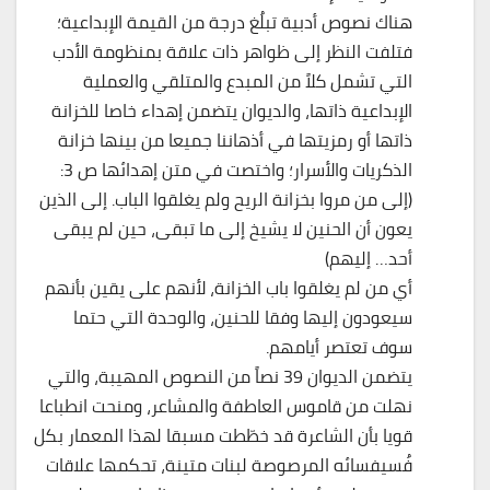
هناك نصوص أدبية تبلُغ درجة من القيمة الإبداعية؛
فتلفت النظر إلى ظواهر ذات علاقة بمنظومة الأدب
التي تشمل كلاً من المبدع والمتلقي والعملية
الإبداعية ذاتها، والديوان يتضمن إهداء خاصا للخزانة
ذاتها أو رمزيتها في أذهاننا جميعا من بينها خزانة
الذكريات والأسرار؛ واختصت في متن إهدائها ص 3:
(إلى من مروا بخزانة الريح ولم يغلقوا الباب. إلى الذين
يعون أن الحنين لا يشيخ إلى ما تبقى، حين لم يبقى
أحد… إليهم)
أي من لم يغلقوا باب الخزانة، لأنهم على يقين بأنهم
سيعودون إليها وفقا للحنين، والوحدة التي حتما
سوف تعتصر أيامهم.
يتضمن الديوان 39 نصاً من النصوص المهيبة، والتي
نهلت من قاموس العاطفة والمشاعر، ومنحت انطباعا
قويا بأن الشاعرة قد خطّطت مسبقا لهذا المعمار بكل
فُسيفسائه المرصوصة لبنات متينة، تحكمها علاقات