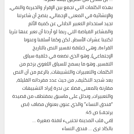
بهذه الكلمات التي تجمع بين الإقرار والخبرية والنفي،
والإنشائية في المعنى الإجمالي، يتضح أن شاعرتنا
تجيد استخدام التعبير الدلالي عن كمية الألم
والمشاعر الفياضة التي ربما لو أردنا أن نعبر عنها نثريا
لكتبنا عشرات الأسطر، لكن وكما أسلفنا وعنونا
القراءة، وهي (علاقة تفسير النص بالتاريخ
الإجتماعي)، وهو الذي نضعه في خلفية سياق
التفسير، وهو ما يسمح للسياق اللغوي بزخم من
الكلمات والتعبيرات والتشبيهات، بالرغم من أن النص
يعد شديد التكثيف، من حيث عدد مفرداته القليلة،
مقارنة بالمعنى فضلا عن ندرة إيراد التشبيهات
والتعبيرات، وندلل على ماسبق بمقتطف من قصيدة
“فندق النساء” والذي عنون بعنوان مضاف: (نص
يرتجف) ص 45:
(في قلب المدينة تختبىء لافتة صغيرة …
بالكاد ترى … فندق النساء