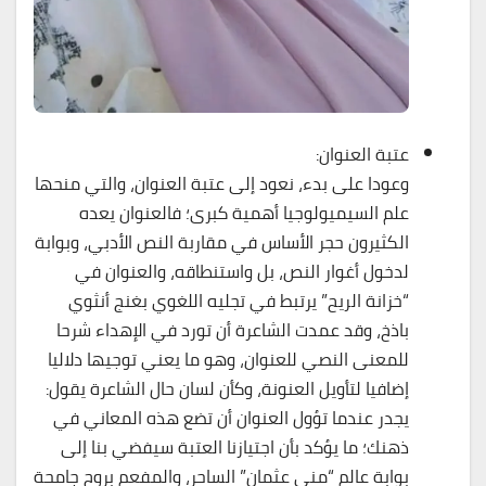
عتبة العنوان:
وعودا على بدء، نعود إلى عتبة العنوان، والتي منحها
علم السيميولوجيا أهمية كبرى؛ فالعنوان يعده
الكثيرون حجر الأساس في مقاربة النص الأدبي، وبوابة
لدخول أغوار النص، بل واستنطاقه، والعنوان في
“خزانة الريح” يرتبط في تجليه اللغوي بغنج أنثوي
باذخ، وقد عمدت الشاعرة أن تورد في الإهداء شرحا
للمعنى النصي للعنوان، وهو ما يعني توجيها دلاليا
إضافيا لتأويل العنونة، وكأن لسان حال الشاعرة يقول:
يجدر عندما تؤول العنوان أن تضع هذه المعاني في
ذهنك؛ ما يؤكد بأن اجتيازنا العتبة سيفضي بنا إلى
بوابة عالم “منى عثمان” الساحر، والمفعم بروح جامحة