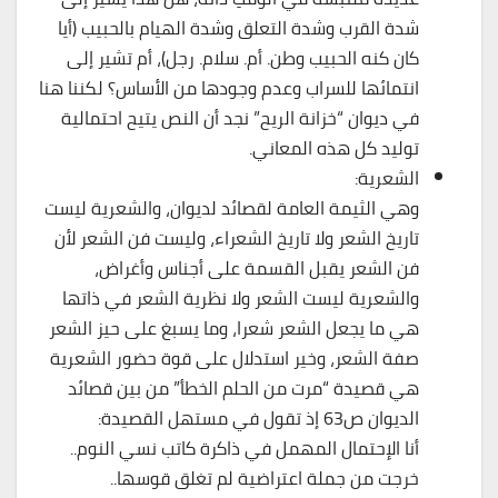
شدة القرب وشدة التعلق وشدة الهيام بالحبيب (أيا
كان كنه الحبيب وطن. أم. سلام. رجل)، أم تشير إلى
انتمائها للسراب وعدم وجودها من الأساس؟ لكننا هنا
في ديوان “خزانة الريح” نجد أن النص يتيح احتمالية
توليد كل هذه المعاني.
الشعرية:
وهي الثيمة العامة لقصائد لديوان، والشعرية ليست
تاريخ الشعر ولا تاريخ الشعراء، وليست فن الشعر لأن
فن الشعر يقبل القسمة على أجناس وأغراض،
والشعرية ليست الشعر ولا نظرية الشعر في ذاتها
هي ما يجعل الشعر شعرا، وما يسبغ على حيز الشعر
صفة الشعر، وخير استدلال على قوة حضور الشعرية
هي قصيدة “مرت من الحلم الخطأ” من بين قصائد
الديوان ص63 إذ تقول في مستهل القصيدة:
أنا الإحتمال المهمل في ذاكرة كاتب نسي النوم..
خرجت من جملة اعتراضية لم تغلق قوسها..