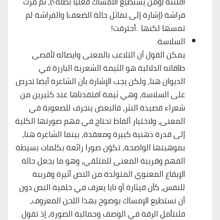
أفلتته (ومن يستطيع الامساك فعليا بظله؟)، ثم مرت
فراشة (إشارة إلى تماثل حالة الضعف) والفراشة لم
تمسها لكنها ..أحترقت!.
السلاسة:
يمكن القول أن التلاعب بالمعنى وايصاله لأقصى
طاقاته الدلالية هو الثيمة الشعرية البارزة في
الديوان هنا، ولكن يجب الإشارة بأن الشاعرة أيضا تحرص
على السلاسة، وهي ثيمة افتقدناها عند كثيرين من
شعراء قصيدة النثر، فالبعض ينجرف للصعوبة في
المعنى، ولاختيار ألفاظ تحتاج في فهم صورتها الكلية
إلى قدرة ذهنية كبيرة ومعقدة، بينما الشاعرة هنا،
بموهبتها الواضحة، تكوّن صورا رائعة بكلمات بسيطة
الفهم وقريبة المعنى للمتلقي، وهو ما يجعل حالة
الإيقاع المعنوي المتولدة من النص أثيرة وقريبة
للنفس، كأن قيثارة أو نايا يعزف في خلفية النص دون
أن نستطيع الإمساك بوضوح بهذا اللحن المعزوف،
فلنتأمل الرقة في الوصف وجمالية الصورة، إذ تقول