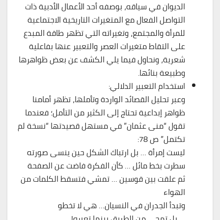
الديوان في سياقه، بوصفه أحد الأعمال الأدبية ذات
التواصل الفعال مع المتغيرات التاريخية الاجتماعية
للمرأة والمجتمع، وتغيراته التي تظهر طاقة المبدع
على التقاط متغيرات العصر والتعبير عنها بفاعلية
شعرية، ونحاول فيما يلي الكشف عن بعض ظواهرها
وطبيعة بنائها.
استخدام التعبير الدلالي:
وعبر تحليل القصائد الواردة وتأملها، تظهر أمامنا
ظواهر إبداعية تحتاج إلى الكثير من التأمل؛ فعندما
تقول “منى عثمان” في مستهل قصيدتها “نسخة لم
تكتمل” ص 78:
ليست إمرأة … بل ارتباك الشكل حين ينسى صورته
سطرت بخط مائل … كأن الفكرة فاضت عن الصفحة
ثم علقت بين قوسين … تمشي فتسقط الكلمات من
الهواء
وتبدأ الجدران في النسيان… هي لا تخطو
… بل تمحى من الطريق بينما تعبره!