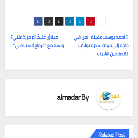
أحمد يوسف عقيلة : نحن في
ميثاقٌ غليظٌ أم مزادٌ علني؟:
حاجة إلى حركة نقدية تواكب
وقفة مع “الزواج الافتراضي”
تصفّح
القصاصين الشباب
المقالات
almadar
By
Related Post