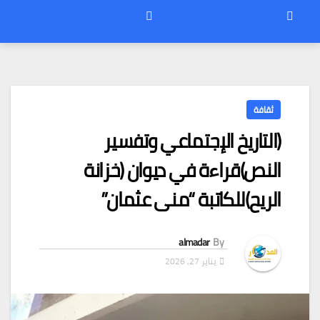
ثقافة
(التاريخ الإجتماعي وتفسير
النص)قراءة في ديوان (خزانة
الريح)للكاتبة “منى عثمان”
almadar
By
يناير 27, 2026