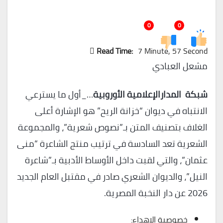
0
0
Read Time:
7 Minute, 57 Second
مشعل العبادي
شبكة المدارالإعلامية الأوروبية
…_أول ما يسترعي
الانتباه في ديوان “خزانة الريح” هو الإشارة أعلى
الغلاف بتصنيف المتن بـ”نصوص شعرية”، والمجموعة
الشعرية تعد السادسة في ترتيب منتج الشاعرة “منى
عثمان”، والتي لقبت داخل الأوساط الأدبية بـ”شاعرة
النيل”، والديوان الشعري صادر في مقتبل العام الجديد
2026 عن دار النخبة المصرية.
خصوصية الإهداء: