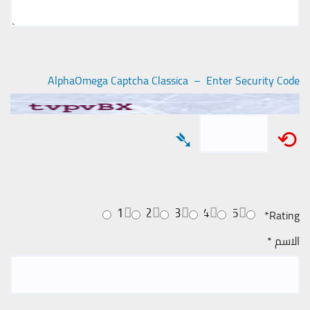
AlphaOmega Captcha Classica – Enter Security Code
➴
⟲
1
2
3
4
5
*
Rating
الاسم
*