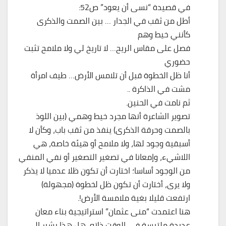
في قصيدة “نسى أن يعود” ص52:
أطل من ثقب في الجدار … بين الصمت والذكرى
كأنني خيط وهم
فصل على مقاس الريح… لا تاريخ لي ولا ملامح تثبت
حضوري
أنا ظل الخطوة قبل أن تلامس الأرض… طيف امرأة
مشت في الذاكرة ..
ثم نامت في الحنين.
تصوير الشاعرة أنها مجرد خيط وهمي (بين اللوذ
بالصمت وحرقة الذكرى) ينفذ من ثقب باب، وكأن لا
أسبقية وجود لها، ولا ملامح أو هيئة خاصة، هي
اللاشيء، وإمعانا في تصغير التصغير أو نفي المنفي
من الوجود أساسا؛ اختارت أن تكون ظلا عدميا لا يذكر
ولا يرى، أختارت أن تكون ظل لخطوة (مجهولة)
ارتفعت قليلا بغية ملامسة الأرض!.
هنا اعتمدت “منى عثمان” استراتيجية بناء معان
عديدة ملتبسة في الوقتِ ذاته، هل هذا يشير إلى