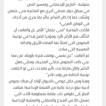
متوثبة. -التاريخ الإجتماعي وتفسير النص:
في سياق حوار صحفي أجري مع الشاعرة منى عثمان،
وسُئلت عما إذا كان الشاعر يتأثر بما يجري من أحداث
في الوطن العربي؟
فأكدت الشاعرة “منى عثمان” الأمر، بل وأضافت أن
الكُتَّاب هم الأكثر تأثرا، ومؤخرا اتضح هذا في نوعية
النصوص التي امتلأ بها الفضاء الأزرق والحالة
النفسية التي سادت.
ثم أضافت: “عن نفسي توقفت فترة طويلة، ثم رغما
عني كانت النصوص تحاكي المجريات ومثلي فعل
الكثير وللآن مازلنا تحت تأثير مايحدث حتى لو اختلفت
نوعية الكتابة من وقت لآخر.”
وهنا ومن خلال غوصي بالديوان أؤكد أن هناك نصوص
أدبية تبلغ درجة عالية من القيمة الإبداعية؛ فتلفت
النظر إلى ظواهر ذات علاقة بمنظومة الأدب التي
تشمل كلاً من المبدع والمتلقي والعملية الإبداعية