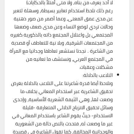
لا أحد يعرف من بناه، ولا متى أمتلأ بالحكايات)
رغم ذلك نلحظ استخدام تعابير بسيطة، وسهلة لتعبر
عن مدى عمق المعنى، وعما أضمر من صور ذهنية
وحالات تردي لوضع النساء وعن مدى ضعف وضعها
المجتمعي بل واعتلال المجتمع ذاته بالذكورية كغيره
من المجتمعات الشرقية، وبلا نية للتعاطف أو قصدية
من الشاعرة .. نجدنا نستشعر تعاطفا وجدانيا مع المرأة
في المجتمع العربي، ونستشف ما تعانيه من
مشكلات وعقبات.
التلاعب بالدلالة:
ونلاحظ أيضا قدرة شاعرتنا على التلاعب بالدلالة بغرض
تحقيق الشاعرية عبر استخدام المعاني بخلاف ما
وضعت لها، وهي الثيمة الشعرية الأساسية، وإحدى
وسائل تحقيق الانزياح الدلالي المتعارفة -قليلة
الاستخدام- حيثُ يقوم الشاعر باستخدام المعاني في
غير ما وضعت له، فتحدث بالنص حالة من الشعورية
والوجدانية المخالفة، كما تقول الشاعرة في قصيدة