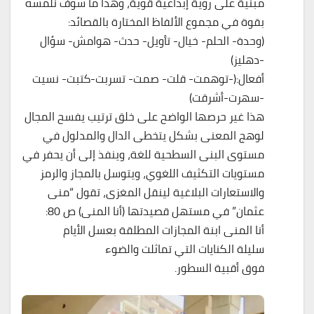
مبنية على رؤية إبداعية قوية، وهذا ما سوف نلمسه
بقوة في مجموع الألفاظ المختارة بالقصائد:
(وحدة- الحلم- خيال- تأويل- حدث- هوامش- سؤال
-دهليز)
أفعال:(-توهمت- قلت- صمت- تسربت-كتبت- نسيت
-سهرت-أشرقت)
هذا غير حرصها الواضح على خلق ترتيب يفسح المجال
لوهج المعنى بشكل يتخطى الدال والمدلول في
مستوى البنى السطحية للغة، وينفذ إلى أن يحفر في
مستويات التكثيف اللغوي، ويتوسل بالمجاز والرمز
والاستعارات البلاغية لينقل المغزى، تقول “منى
عثمان” في مستهل قصيدتها (أنا المنى) ص 80:
أنا المنى ابنة المجازات المطلقة بعسل الأيام
سليلة الكنايات التي تماثلت والضوء
فوق أقبية السطور.