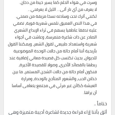
وسرت في هواء الحلم كما يسير خيط من دخان..
لا يعرف من أي نار أتى… الليل لا يعرفني ..
لكنني أترك تحت وسادته نسخا مزيفة من صمتي.
في هذا النص العميق نلمس شعرية قوية، تضفي
عليه تدفقا عاطفيا يسهم في ثراء الإبداع الشعري
الصادر عن ذات شاعرة متمرسة، وعاشت في أجواء
شعرية واستعداد طبيعي لقول الشعر، ويمكننا القول
بأريحية أننا أمام حالة من حالات الوحدة الموضوعية
للديوان، بحيث تكتسب كل قصيدة معاني إضافية عند
ربطها بالقصائد الأخرى، وصولا للقصيدة الأخيرة،
فنكون أمام حالة من حالات الشجن المستمر، ما بين
خذلان الحب، والشعور المتأجج بالوحدة، ومرارة
العيشة ككائن غير مرئي في مجتمع يتعامى أساسا
أن يراها.
ختاماً ..
أثق بأننا إزاء قراءة جديدة لشاعرة أديبة متميزة وهي