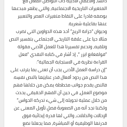
ذاتها، والأعمالِ الأدبية ذات التواصل الفعال مع
المتغيرات التاريخية الاجتماعية، والتي يظهر مبدعها
بوصفه قادرا على التقاط متغيرات العصر والتعبير
عنها بفاعلية شعرية.
وديوان “خزانة الريح” أحد هذه الدواوين التي تضرب
مثالا حيا على علاقة التاريخي الاجتماعي بتفسير النص
وتلقيه، وتدعم تفسيرنا هذا للعمل الأدبي مقولة
“فولفغانغ ايزر “، إذ أشار في كتابه النقدي “فعل
القراءة نظرية في الاستجابة الجمالية”:
“إن دراسة العمل الأدبي يجب أن تعنى بما يترتب على
هذا النص من ردود أفعال قدر عنايتِها بالنص نفسِه.
فالنص يقدم جوانب مخططة يمكن من خلالها فهم
موضوع العمل، في حين أن الفهم الحقيقي يحدث
من خلال عملية تحويله إلى شيء تدركه الحواس.”
ولكننا نجد أنه من الصعوبةَ فصلِ تأويل المعنى عن
الإحالات والدلالات، والتي لها قدرة إيحائية فوق
قدرتها الوظيفية أو المباشرة، مما يجعلنا نضع