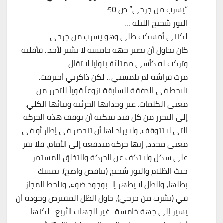
“يشرب من جرحي” ص 50:
النور شحيح الليلة …
لكنني أمسكت ظلي وهو يشرب من جرحي…
كان يحاول أن يصير جهة خامسة لا تشير لأحد.. فأفلته
وتركت له كأسي ممتلئة بنوايا لا تقال…
مرت فراشة لم تلمسني .. لكن ذاكرتي أحترقت.
نلاحظ في الدفقة السابقة نزوعاً قوياً للتحرر من
معنى الكلمات. عبر وحداتها الجزئية وبنائها الكلي.
إلى التحرر من كل قيد يمكنه أن يوقف هذه الحركة
التي لا تتوقف، ولا يراد لها أن تنحصر في إطار أو في
معنى محدد، إنها حركة مندفعة إلى الأمام، فلا تقر
على شكل ولا تكف عن الحركة والتخلق المستمر.
حيث الظلام والنور شحيح (تناقض واضح). تمسك
بظلها، والظل لا يظهر إلا بوجود ضوء، ونلحظ المجاز
في (يشرب من جرحي)، حاول الظل المفترض وجوده أن
يشير إلى جهة خامسة -غير الجهات الأربع- لكنها