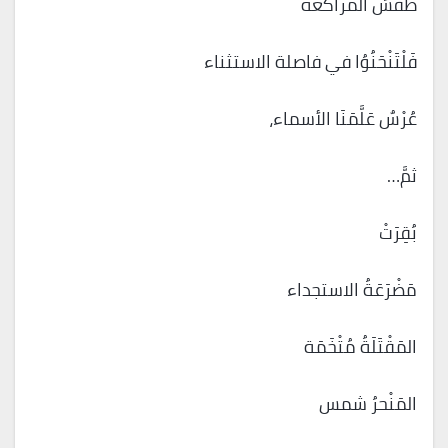
طَقْسُ المُرَاكَعَة
فَلْتَنْحَنُوُا في فاصلة الاستثناء
عُرْسٌ عَلَّمَنَا الأسماء،
ثمَّ…
بُقِرَتْ
مَضْرَعَةُ الاستجداء
المَقْتَلَةُ مُتْخَمَة
المَنْحرُ شمس