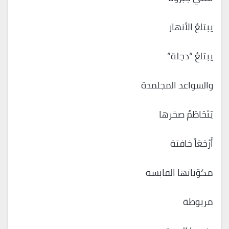
يبتلعُ الأنهار
يبتلعُ “دجلة”
والسواعد المجلمدة
يَتَحَاطَمُ صخرها
أَرْجَعَاً خافتة
مكوّناتها القابسة
مربوطة