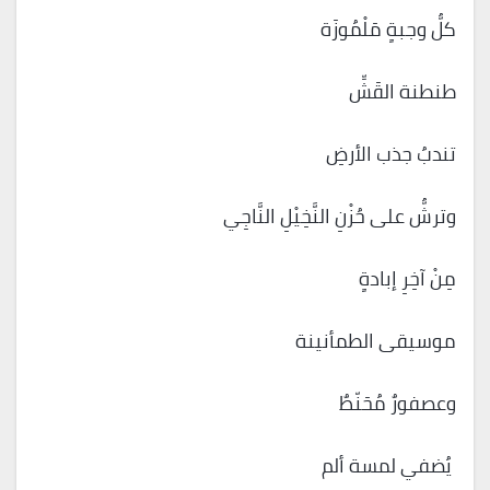
كلُّ وجبةٍ مَلْمُوزَة
طنطنة القَشِّ
تندبُ جذب الأرضِ
وترشُّ على حُزْنِ النَّخِيْلِ النَّاجِي
مِنْ آخِرِ إبادةٍ
موسيقى الطمأنينة
وعصفورٌ مُحَنّطٌ
يُضفي لمسة ألم