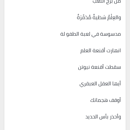
من برج التعب
والعِلْمُ شظيةٌ مُدَمِّرَةٌ
مدسوسة في لعبة الطفو لة
انهارت أقنعة العلم
سقطت أقنعة نيوتن
أيها العقل العبقري
أوقف هجماتك
وأحذر بأس الحديد