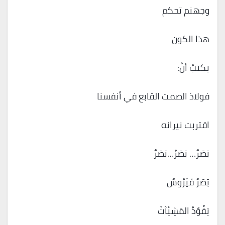
وجهنم تحكم
هذا الكون
يكتبُ أنَّ:
فولاذ الصمت القابع في أنفسنا
اقتربت نيرانه
بَصَرٌ… بَصَرُ…بَصَرٌ
بَصَرٌ فَيْرُوسٌ
يَقُوُدُ المَشِيْآتْ