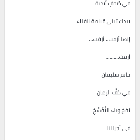
في صُحفٍ أبدية
بيدك تبني قيامة الفناء
إنها أزفت…أزفت…
أزفت……….
خاتم سليمان
في كَفِّ الزمان
نفخ وباء التَّفَسُّخِ
في أجيالنا