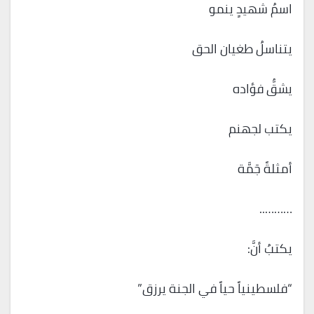
اسمُ شهيدٍ ينمو
يتناسلُ طغيان الحق
يشقُّ فؤاده
يكتب لجهنم
أمثلةً جَمَّة
………..
يكتبُ أنَّ:
“فلسطينياً حياً في الجنة يرزق”