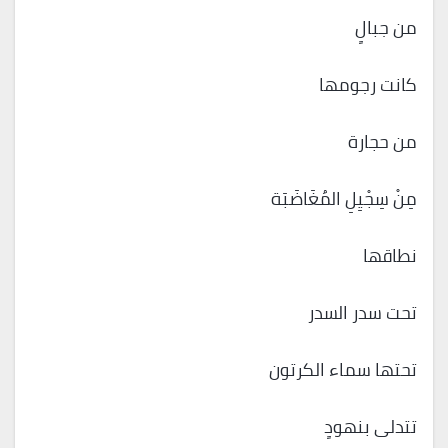
من جبالٍ
كانت رجومها
من حجارة
مِنْ سِجْيِلِ المُغَاضَبَة
نطاقها
تحت سدر السدر
تحتها سماء الكرتون
تتدلى بنهودٍ