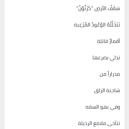
سَقَفُ الأرضِ “كَرْتُوُنٌ”
تَتَخَلَّلُهُ الوُعُودُ المُرْعِبة
أقمارٌ قاتلة
تدلي بضرعها
مدراراً من
شاحنة الزلق
وفي بهو السفه
تتآخى ملامع الرذيلة