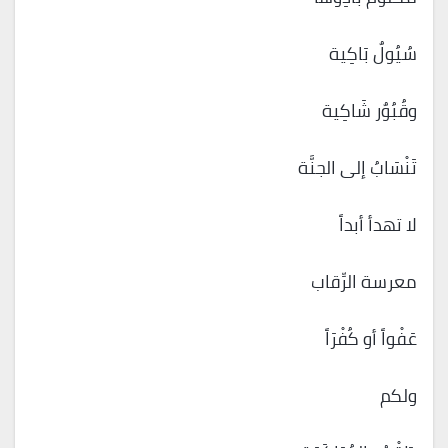
سُيُولٌ بَاكِية
وقُبُوٌر شَاكِية
تَنْسَابُ إلى الجنَّة
لا تهدأ أبداً
معرسة الرِّقاب
عَفْواً أو كُفْرَاً
ولكم