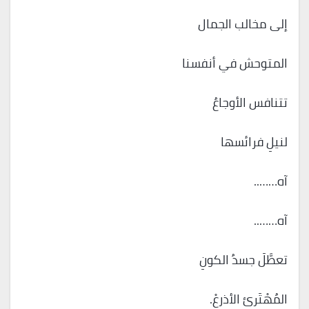
إلى مخالب الجمال
المتوحش في أنفسنا
تتنافس الأوجاعُ
لنيلِ فرائسها
آه……..
آه……..
تعطَّلَ جسدُ الكونِ
المُهْتَرئ الأذرعْ.