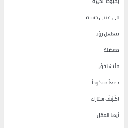
بخيوط الحيرة
في غيبي حسرة
تتغلغل رؤيا
معضلة
فَلْتَسْتَفِقْ
دمعاً منكوداً
اكْشِفْ ستارك
أيها العقل