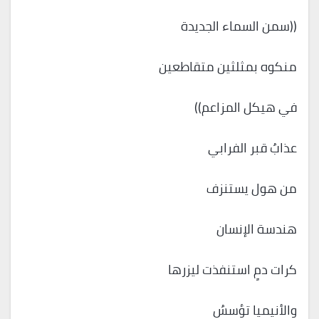
((سمن السماء الجديدة
منكوه بمثلثين متقاطعين
في هيكل المزاعم))
عذابُ قبر الفرابي
من هول يستنزف
هندسة الإنسان
كرات دمٍ استنفذت ليزرها
والأنيميا تؤسسُ