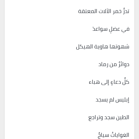
تدرُّ خمر الآلات المعتقة
في عضلِ سواعدَ
شهوتها هاوية الهيكل
دوائرٌ من رماد
كلُّ دعاءٍ إلى هباء
إبليس لم يسجد
الطين سجد وتراجع
الغواياتُ سياجٌ