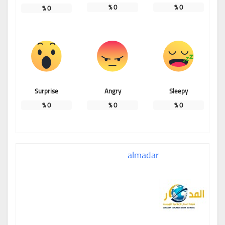
%
0
%
0
%
0
Surprise
Angry
Sleepy
%
0
%
0
%
0
almadar