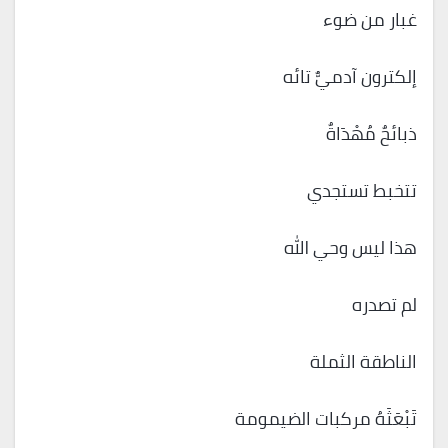
غبار من ضوء
إلكترون آدميٌّ تائه
ذبائحٌ مُهْدَاةٌ
تتخبط تستجدي
هذا ليس وحي الله
لم تصدره
الناطقة الثملة
تَبْعَثَهُ مركبات الضيمومة