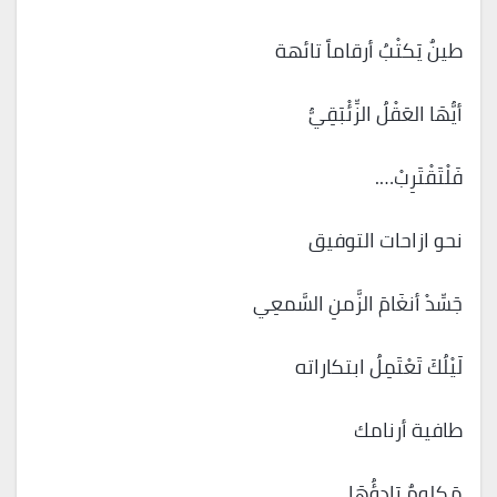
طينٌ يَكتْبُ أرقاماً تائهة
أيُّهَا العَقْلُ الزِّئْبَقِيُّ
فَلْتَقْتَرِبْ….
نحو ازاحات التوفيق
جَسِّدْ أنغَامَ الزَّمنِ السَّمعِي
لَيْلُكَ تَعْتَمِلُ ابتكاراته
طافية أرنامك
مَكلومٌ بَادِؤُهَا