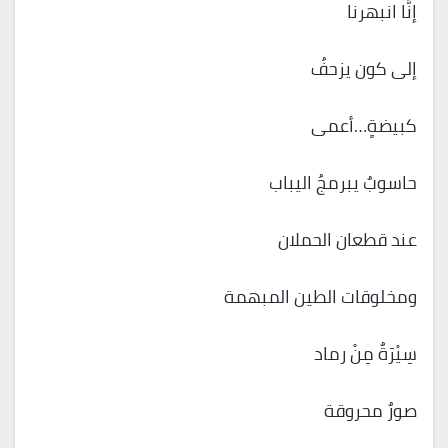
إنَّا انبهرنا
إلى كون يزحفُ
كبيضةٍ…أعمى
حاسوبٌ يبرمجُ اليباب
عند قطعان الحملان
ومخلوقات الطين المبهمة
سِيْرَةٌ مِنْ رماد
صورٌ محروقة