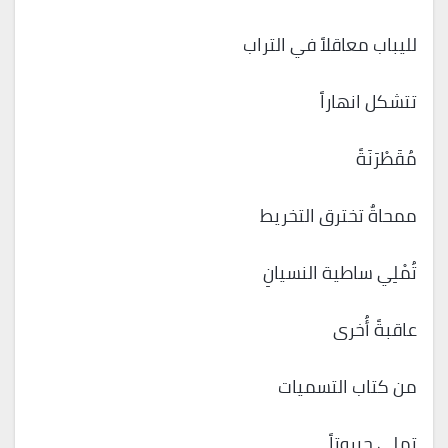
لليباب معاقلاً في التراب
تتشكل انهاراً
مُقَطْرَنَةً
ممحاةٌ تخترق التخريط
تُمْلِي ساطية النسيانِ
عاقبةً أُخرى
من كتاب التسميات
تملي جبروتاً