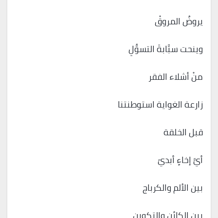
يروضُ المروقْ
وينحت سبَّابةَ التسوُّلِ
منْ أشلاء الفقر
زارعة الغواية استوطنتنا
قبل الخلقة
أيَّ إخاءٍ أبديّ
بين الألم والكرباج
بين الكائن والتكوين