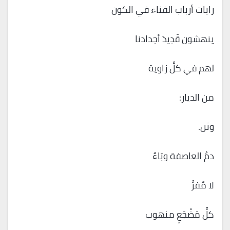
رايات أرباب الفناء في الكون
ينهشون قَدِيدَ أجدادنا
لهم في كلِّ زاوية
من الديار:
وثن.
دمُ العاصفة وبَاءٌ
لا مًفرَّ
كلُّ مَضْجَعٍ منهوب