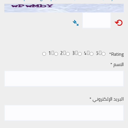
➴
⟲
1
2
3
4
5
*
Rating
الاسم
*
البريد الإلكتروني
*