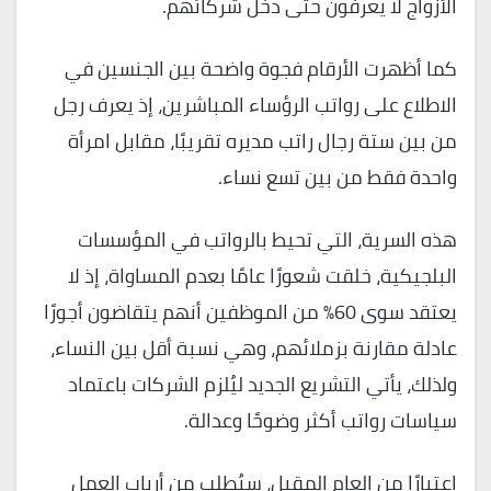
الأزواج لا يعرفون حتى دخل شركائهم.
كما أظهرت الأرقام فجوة واضحة بين الجنسين في
الاطلاع على رواتب الرؤساء المباشرين، إذ يعرف رجل
من بين ستة رجال راتب مديره تقريبًا، مقابل امرأة
واحدة فقط من بين تسع نساء.
هذه السرية، التي تحيط بالرواتب في المؤسسات
البلجيكية، خلقت شعورًا عامًا بعدم المساواة، إذ لا
يعتقد سوى 60% من الموظفين أنهم يتقاضون أجورًا
عادلة مقارنة بزملائهم، وهي نسبة أقل بين النساء،
ولذلك، يأتي التشريع الجديد ليُلزم الشركات باعتماد
سياسات رواتب أكثر وضوحًا وعدالة.
اعتبارًا من العام المقبل، سيُطلب من أرباب العمل