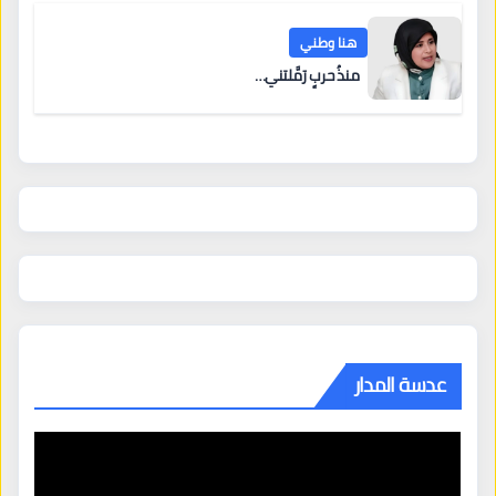
هنا وطني
منذُ حربٍ رَمَّلتني…
عدسة المدار