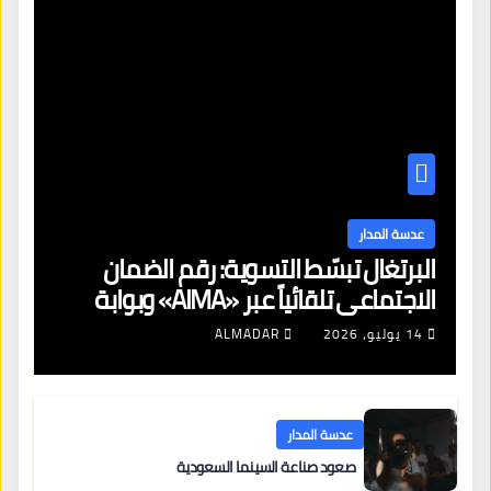
عدسة المدار
البرتغال تبسّط التسوية: رقم الضمان
الاجتماعي تلقائياً عبر «AIMA» وبوابة
جديدة لتجديد الإقامات
14 يوليو، 2026
ALMADAR
عدسة المدار
صعود صناعة السينما السعودية