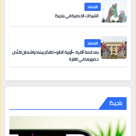
اقتصاد
الشيكات الخدمية في بلجيكا
اقتصاد
بعد قمة أنقرة: «أوربة الناتو» تتقدّم بينما واشنطن تقلّص
حضورها في القارة
بلجيكا