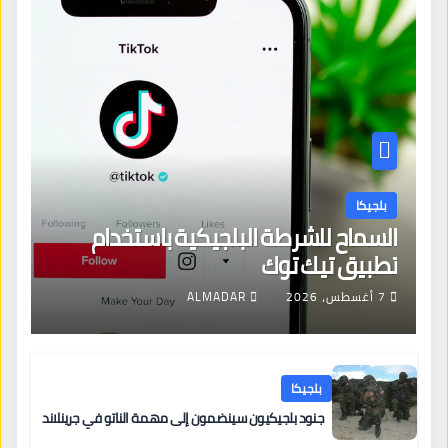
بلجيكا
السماح للشرطة البلجيكية باستخدام
تطبيق تيك توك
7 أغسطس، 2026
ALMADAR
بلجيكا
جنود بلجيكيون سينضمون إلى مهمة الناتو في جرينلاند