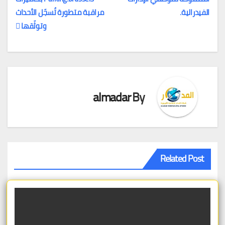
تصفّح
الفيدرالية.
مراقبة متطورة تُسجّل الأحداث
المقالات
وتوثّقها
almadar
By
Related Post