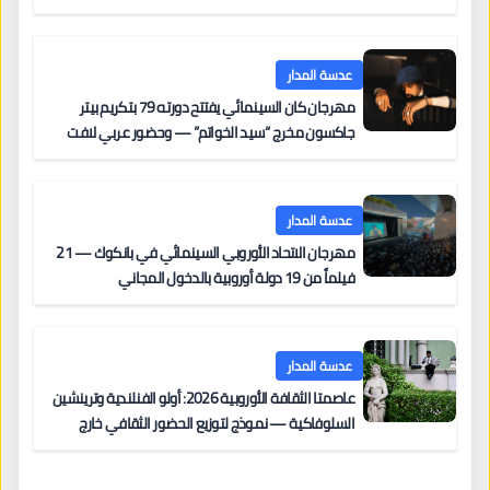
عدسة المدار
مهرجان كان السينمائي يفتتح دورته 79 بتكريم بيتر
جاكسون مخرج “سيد الخواتم” — وحضور عربي لافت
على السجادة الحمراء يضم نادين نجيم وآسر ياسين وخالد
مزنر ضمن لجنة التحكيم
عدسة المدار
مهرجان الاتحاد الأوروبي السينمائي في بانكوك — 21
فيلماً من 19 دولة أوروبية بالدخول المجاني
عدسة المدار
عاصمتا الثقافة الأوروبية 2026: أولو الفنلندية وترينشين
السلوفاكية — نموذج لتوزيع الحضور الثقافي خارج
المراكز الكبرى