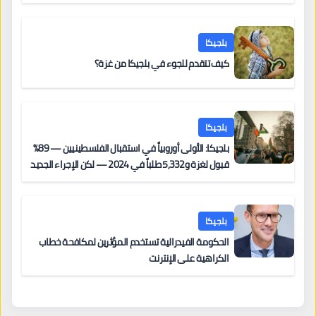
بلجيكا
كيف تتقدم للجوء في بلجيكا من غزة؟
بلجيكا
بلجيكا: الأولى أوروبياً في استقبال الفلسطينيين — 89%
قبول لغزة و5,332 طلباً في 2024 — لكن الإجراء الجديد
من 12 يونيو يُعقّد المسار لمن يحمل وضعاً في دولة EU
أخرى
بلجيكا
الحكومة الفيدرالية تستخدم المؤثرين لمكافحة خطاب
الكراهية على الإنترنت